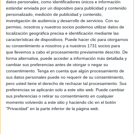
datos personales, como identificadores únicos e información
estándar enviada por un dispositivo para publicidad y contenido
Ingesa e Imserso crean una comisión para
personalizado, medición de publicidad y contenido,
mejorar la calidad de vida de los enfermos
investigación de audiencia y desarrollo de servicios.
Con su
POR
REDACCIÓN
07/03/2018
0
permiso, nosotros y nuestros socios podemos utilizar datos de
localización geográfica precisa e identificación mediante las
Ceuta emprende los primeros pasos para
características de dispositivos. Puede hacer clic para otorgarnos
convertirse en una 'Ciudad Amigable'
su consentimiento a nosotros y a nuestros 1731 socios para
POR
LUIS MANUEL AZNAR
01/03/2018
0
que llevemos a cabo el procesamiento previamente descrito. De
forma alternativa, puede acceder a información más detallada y
Una ruta panorámica alrededor de Ceuta para
cambiar sus preferencias antes de otorgar o negar su
los mayores del Imserso
consentimiento.
Tenga en cuenta que algún procesamiento de
POR
REDACCIÓN
23/01/2018
0
sus datos personales puede no requerir de su consentimiento,
pero usted tiene el derecho de rechazar tal procesamiento. Sus
Los mayores del Imserso continúan de
preferencias se aplicarán solo a este sitio web. Puede cambiar
celebración
sus preferencias o retirar su consentimiento en cualquier
POR
VICTORIA C. SOLANO
14/12/2017
0
momento volviendo a este sitio y haciendo clic en el botón
"Privacidad" en la parte inferior de la página web.
La Ciudad se suma al Protocolo de atención
sociosanitaria del Ingesa e Imserso
POR
LUIS MANUEL AZNAR
04/12/2017
0