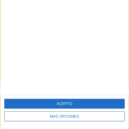
La Ciudad y el Imserso cierran el programa de
la Primera Semana de la Discapacidad y
Accesibilidad Universal
POR
REDACCIÓN
26/11/2017
0
1
…
27
28
29
ACEPTO
MÁS OPCIONES