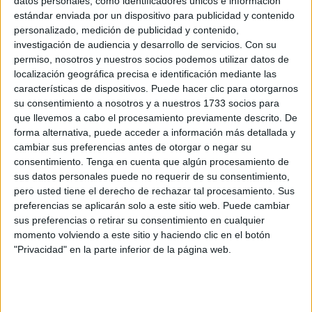
datos personales, como identificadores únicos e información
estándar enviada por un dispositivo para publicidad y contenido
Cuca Gamarra critica el "retraso" en la
personalizado, medición de publicidad y contenido,
apertura de la aduana comercial
investigación de audiencia y desarrollo de servicios.
Con su
POR
AGENCIAS / EL FARO
19/05/2023
5
permiso, nosotros y nuestros socios podemos utilizar datos de
localización geográfica precisa e identificación mediante las
El PP apuesta por más hoteles, turismo
características de dispositivos. Puede hacer clic para otorgarnos
deportivo y barcos más baratos
su consentimiento a nosotros y a nuestros 1733 socios para
POR
DIEGO NARANJO
19/05/2023
8
que llevemos a cabo el procesamiento previamente descrito. De
forma alternativa, puede acceder a información más detallada y
¿Sabes dónde te tocar ir a votar el 28M?
cambiar sus preferencias antes de otorgar o negar su
POR
REDACCIÓN
19/05/2023
0
consentimiento.
Tenga en cuenta que algún procesamiento de
sus datos personales puede no requerir de su consentimiento,
Ceuta Ya! promete regularizar las casas fuera
pero usted tiene el derecho de rechazar tal procesamiento. Sus
de ordenación del PGOU
preferencias se aplicarán solo a este sitio web. Puede cambiar
sus preferencias o retirar su consentimiento en cualquier
POR
DIEGO NARANJO
19/05/2023
8
momento volviendo a este sitio y haciendo clic en el botón
Ciudadanos propone adquirir competencias
"Privacidad" en la parte inferior de la página web.
en materia educativa
POR
CARLOS DÍAZ
19/05/2023
0
El PSOE quiere barcos a Málaga y vuelos en