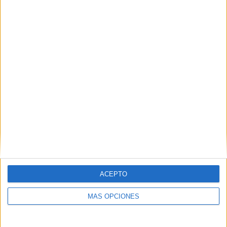
helicóptero todos los días
POR
GONZALO TESTA
19/05/2023
19
1
…
45
46
47
…
79
ACEPTO
MÁS OPCIONES