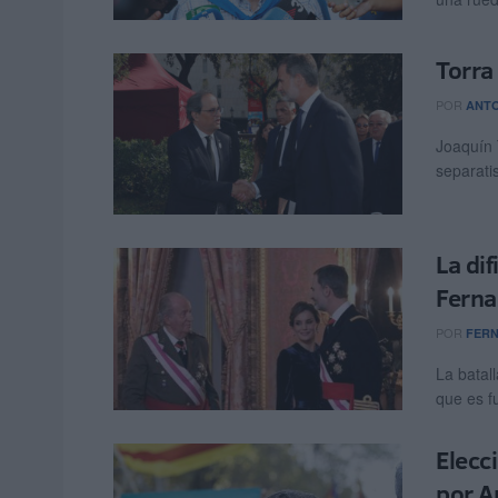
Torra
POR
ANT
Joaquín 
separatis
La di
Ferna
POR
FERN
La batall
que es fu
Elecc
por A