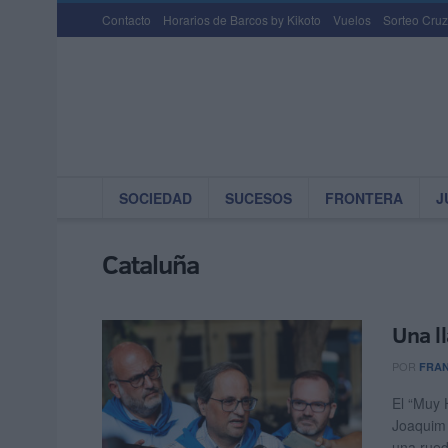
Contacto
Horarios de Barcos by Kikoto
Vuelos
Sorteo Cruz
SOCIEDAD
SUCESOS
FRONTERA
J
Cataluña
Una ll
POR
FRAN
El “Muy 
Joaquim 
una rued