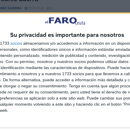
02/01/2018
ONIO GUERRA
1
emos el resultado de las elecciones catalanas. El conflicto
ataluña continúa dividida en dos bloques: independentistas y
ionalistas. ...
Su privacidad es importante para nosotros
s 1733
socios
almacenamos y/o accedemos a información en un disposit
co Olivencia
sonales, como identificadores únicos e información estándar enviada 
ntenido personalizado, medición de publicidad y contenido, investigaci
os.
Con su permiso, nosotros y nuestros socios podemos utilizar datos 
s obtenidos por las distintas opciones en las referidas elecciones
identificación mediante las características de dispositivos. Puede hacer
ntimiento a nosotros y a nuestros 1733 socios para que llevemos a ca
. De forma alternativa, puede acceder a información más detallada y 
e otorgar o negar su consentimiento.
Tenga en cuenta que algún proc
 El año que sacamos las banderas, por
de no requerir de su consentimiento, pero usted tiene el derecho de r
 Uriel
referencias se aplicarán solo a este sitio web. Puede cambiar sus pref
alquier momento volviendo a este sitio y haciendo clic en el botón "Pri
30/12/2017
E URIEL GÓMEZ
0
 web.