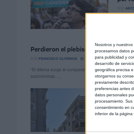
POR
ANT
Ya conoc
sigue. C
constituc
Nosotros y nuestro
Perdieron el plebiscito, por Francis
procesamos datos per
para publicidad y co
POR
31/12/2017
FRANCISCO OLIVENCIA
0
desarrollo de servici
“El dilema surge al comparar las cifras totales de voto
geográfica precisa e 
autonómicas. ...
otorgarnos su conse
previamente descrito
preferencias antes d
2017:
datos personales pue
Jorge
procesamiento. Sus p
consentimiento en cu
POR
JORG
inferior de la página
Opinión