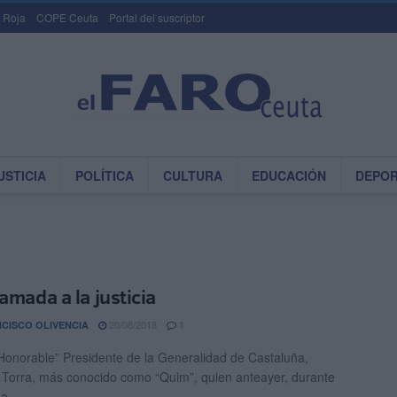
 Roja
COPE Ceuta
Portal del suscriptor
USTICIA
POLÍTICA
CULTURA
EDUCACIÓN
DEPO
amada a la justicia
20/08/2018
CISCO OLIVENCIA
1
Honorable” Presidente de la Generalidad de Castaluña,
Torra, más conocido como “Quim”, quien anteayer, durante
a ...