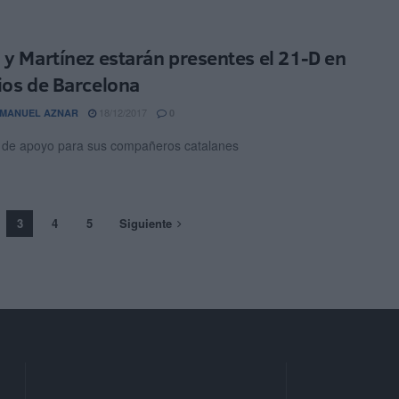
 y Martínez estarán presentes el 21-D en
ios de Barcelona
18/12/2017
 MANUEL AZNAR
0
n de apoyo para sus compañeros catalanes
3
4
5
Siguiente