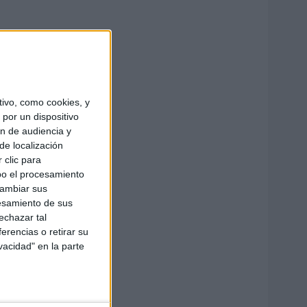
ivo, como cookies, y
por un dispositivo
ón de audiencia y
de localización
 clic para
bo el procesamiento
cambiar sus
esamiento de sus
echazar tal
erencias o retirar su
vacidad" en la parte