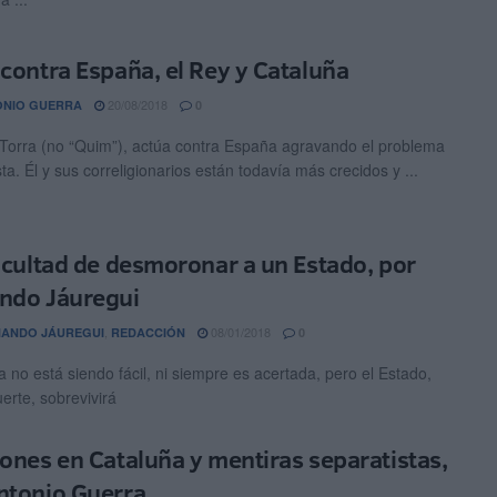
 contra España, el Rey y Cataluña
20/08/2018
ONIO GUERRA
0
Torra (no “Quim”), actúa contra España agravando el problema
ta. Él y sus correligionarios están todavía más crecidos y ...
ficultad de desmoronar a un Estado, por
ndo Jáuregui
,
08/01/2018
ANDO JÁUREGUI
REDACCIÓN
0
a no está siendo fácil, ni siempre es acertada, pero el Estado,
erte, sobrevivirá
iones en Cataluña y mentiras separatistas,
ntonio Guerra