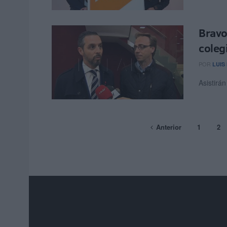
Bravo
coleg
POR
LUIS
Asistirá
Anterior
1
2