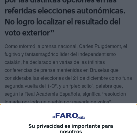
referidas elecciones autonómicas.
No logro localizar el resultado del
voto exterior”
Como informó la prensa nacional, Carles Puigdemont, el
fugitivo y fantasmagórico líder del independentismo
catalán, ha declarado en varias de las infinitas
conferencias de prensa mantenidas en Bruselas que
consideraba las elecciones del 21 de diciembre como “una
segunda vuelta del 1-O”, y un “plebiscito”, palabra que,
según la Real Academia Española, significa “resolución
tomada por todo un pueblo por mayoría de votos”.
El dilema surge al comparar las cifras totales de votos
obtenidos por las distintas opciones en las referidas
Su privacidad es importante para
elecciones autonómicas. No logro localizar el resultado del
nosotros