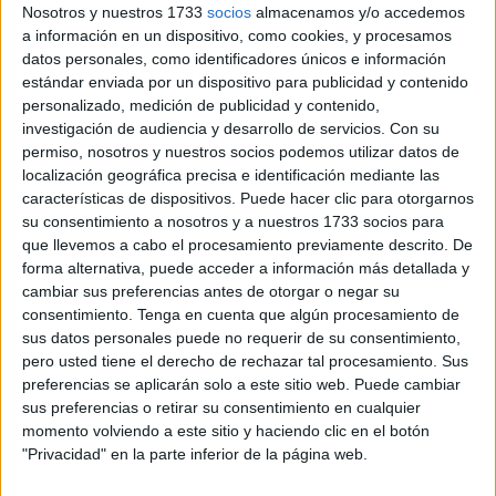
voto exterior, si bien se conoce que los emitidos fueron
Nosotros y nuestros 1733
socios
almacenamos y/o accedemos
39.521 En votos directos, el bloque independentista
a información en un dispositivo, como cookies, y procesamos
(JuntsxCAT –puigdemont-, ERC –Junqueras- y la CUP)
datos personales, como identificadores únicos e información
estándar enviada por un dispositivo para publicidad y contenido
obtuvo un total de 2.063.361 (el 47,4%), mientras que los
personalizado, medición de publicidad y contenido,
llamados partidos constitucionalistas “C’s”
investigación de audiencia y desarrollo de servicios.
Con su
–“Ciutadans”=“Ciudadanos”-, PSC y PP) sumaron
permiso, nosotros y nuestros socios podemos utilizar datos de
1.889.176. Pero no hay que olvidar la concurrencia de la
localización geográfica precisa e identificación mediante las
características de dispositivos. Puede hacer clic para otorgarnos
opción “Catcomú-Podem”, con 323.695 votos. Y aquí es
su consentimiento a nosotros y a nuestros 1733 socios para
donde se dirime la solución. Es conocido que tanto Ada
que llevemos a cabo el procesamiento previamente descrito. De
Colau como Pablo Iglesias, líderes de esta coalición, se
forma alternativa, puede acceder a información más detallada y
manifestaron contrarios a la DUI (Declaración Unilateral de
cambiar sus preferencias antes de otorgar o negar su
consentimiento.
Tenga en cuenta que algún procesamiento de
Independencia) y partidarios de un referéndum pactado,
sus datos personales puede no requerir de su consentimiento,
así como también su erróneo criterio de que los
pero usted tiene el derecho de rechazar tal procesamiento. Sus
encarcelados son presos políticos a los que debe ponerse
preferencias se aplicarán solo a este sitio web. Puede cambiar
en libertad.
sus preferencias o retirar su consentimiento en cualquier
momento volviendo a este sitio y haciendo clic en el botón
No obstante lo anterior, debe tenerse en cuenta que Pablo
"Privacidad" en la parte inferior de la página web.
Iglesias ha reiterado en diversas ocasiones que votaría