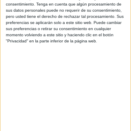
Ceuta.
consentimiento.
Tenga en cuenta que algún procesamiento de
sus datos personales puede no requerir de su consentimiento,
Los seguidores y fieles de la AD Ceuta que se hayan
pero usted tiene el derecho de rechazar tal procesamiento. Sus
preferencias se aplicarán solo a este sitio web. Puede cambiar
inscrito en esta excursión no podrán viajar con en los dos
sus preferencias o retirar su consentimiento en cualquier
autobuses que ya habían confirmado para este viaje. El
momento volviendo a este sitio y haciendo clic en el botón
primer autocar iba completo con 55 personas mientras que
"Privacidad" en la parte inferior de la página web.
el segundo ya había 48 aficionados que habían reservado
sus asientos para animar al Ceuta en esta tercera jornada.
Se desconoce la cantidad de entradas que ha destinado el
Marbella al Ceuta para el encuentro correspondiente de la
jornada 3 de
Primera RFEF
del grupo 2 pero lo que ha
podido saber este medio es que el Marbella no ha
destinado una gran cantidad de tickets para que los
hinchas caballas apoyen a su equipo en tierras andaluzas.
El Marbella actualmente juega sus partidos de local en un
complejo llamado Banús Football Center, un complejo