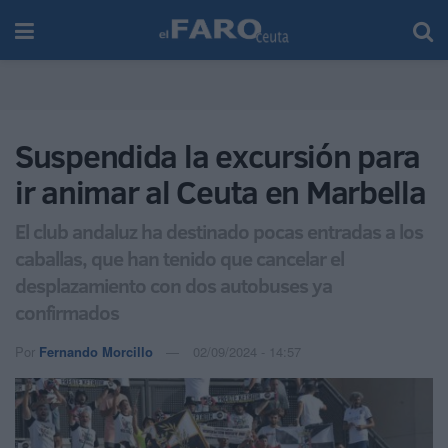
Suspendida la excursión para
ir animar al Ceuta en Marbella
El club andaluz ha destinado pocas entradas a los
caballas, que han tenido que cancelar el
desplazamiento con dos autobuses ya
confirmados
Por
Fernando Morcillo
02/09/2024 - 14:57