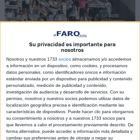
Su privacidad es importante para
nosotros
Nosotros y nuestros 1733
socios
almacenamos y/o accedemos
a información en un dispositivo, como cookies, y procesamos
datos personales, como identificadores únicos e información
Imagen de archivo
estándar enviada por un dispositivo para publicidad y contenido
personalizado, medición de publicidad y contenido,
investigación de audiencia y desarrollo de servicios.
Con su
permiso, nosotros y nuestros socios podemos utilizar datos de
Suspendida la excursión de los aficionados del
Ceuta
a
localización geográfica precisa e identificación mediante las
Marbella para el partido de la jornada 3 de este fin de
características de dispositivos. Puede hacer clic para otorgarnos
su consentimiento a nosotros y a nuestros 1733 socios para
semana. El organizador de la excursión Hassan Larbi ha
que llevemos a cabo el procesamiento previamente descrito. De
cancelado el
desplazamiento a la localidad marbellí
forma alternativa, puede acceder a información más detallada y
porque el
club andaluz
ha dado “pocas entradas” al
cambiar sus preferencias antes de otorgar o negar su