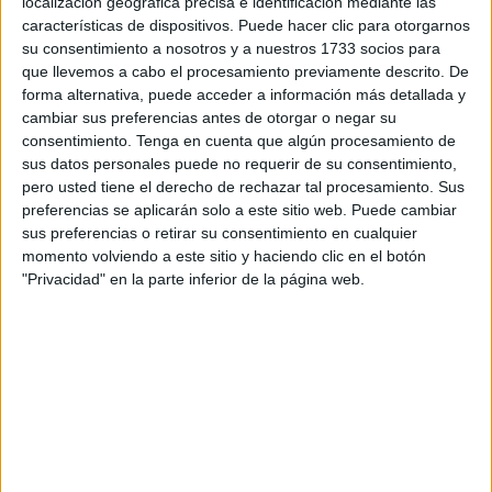
El lateral izquierdo, indiscutible en los esquemas de José
localización geográfica precisa e identificación mediante las
características de dispositivos. Puede hacer clic para otorgarnos
Juan Romero, afronta una
cita marcada en rojo
en su
su consentimiento a nosotros y a nuestros 1733 socios para
calendario: novena minutos cargados de pasado.
que llevemos a cabo el procesamiento previamente descrito. De
forma alternativa, puede acceder a información más detallada y
El Matos más 'killer'
cambiar sus preferencias antes de otorgar o negar su
consentimiento.
Tenga en cuenta que algún procesamiento de
sus datos personales puede no requerir de su consentimiento,
El zaguero utrerano está viviendo su temporada más
pero usted tiene el derecho de rechazar tal procesamiento. Sus
goleadora en la entidad ceutí, acumulando
4 dianas y 2
preferencias se aplicarán solo a este sitio web. Puede cambiar
asistencias
en 27 encuentros disputados.
sus preferencias o retirar su consentimiento en cualquier
momento volviendo a este sitio y haciendo clic en el botón
El zurdo ha encontrado su sitio en la ciudad autónoma
,
"Privacidad" en la parte inferior de la página web.
sintiéndose importante en un club que no deja de
sorprender a toda la Segunda División, a pesar de ser un
recién ascendido de la Primera Federación.
El exjugador del Cádiz
está respirando el
éxito al otro
lado del Estrecho
, tras etapas anteriores en las que pasó
desapercibido.