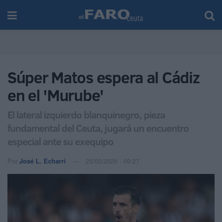
Súper Matos espera al Cádiz
en el 'Murube'
El lateral izquierdo blanquinegro, pieza
fundamental del Ceuta, jugará un encuentro
especial ante su exequipo
Por
José L. Echarri
25/03/2026 - 09:27