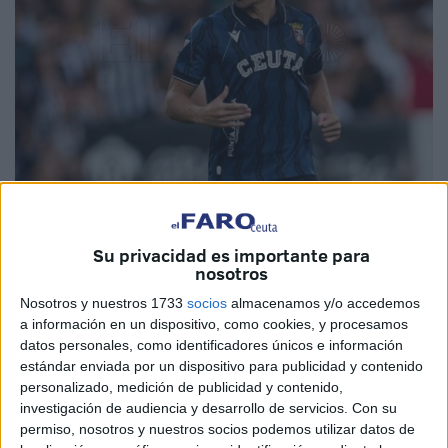
Imagen de archivo
Su privacidad es importante para
nosotros
Nosotros y nuestros 1733
socios
almacenamos y/o accedemos
Este sábado, el estadio Alfonso Murube no será solo el
a información en un dispositivo, como cookies, y procesamos
escenario de un partido más para la Agrupación
datos personales, como identificadores únicos e información
Deportiva Ceuta, sino el lugar donde los caminos de
estándar enviada por un dispositivo para publicidad y contenido
José Joaquín Matos
y el Cádiz Club de Fútbol
vuelven
personalizado, medición de publicidad y contenido,
a cruzarse.
investigación de audiencia y desarrollo de servicios.
Con su
permiso, nosotros y nuestros socios podemos utilizar datos de