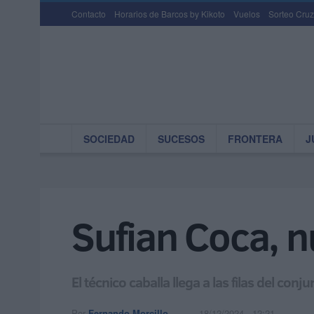
Contacto
Horarios de Barcos by Kikoto
Vuelos
Sorteo Cruz
SOCIEDAD
SUCESOS
FRONTERA
J
Sufian Coca, n
El técnico caballa llega a las filas del con
Por
Fernando Morcillo
18/12/2024 - 12:21