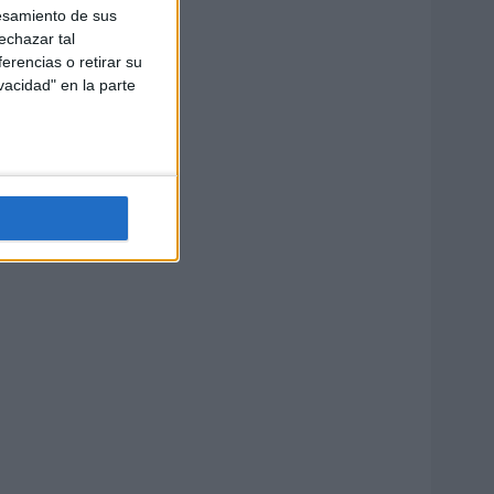
esamiento de sus
echazar tal
erencias o retirar su
vacidad" en la parte