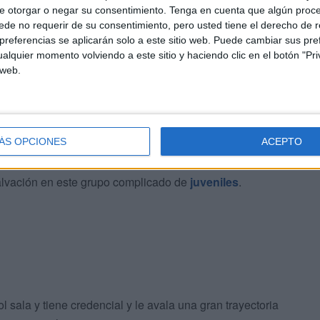
e otorgar o negar su consentimiento.
Tenga en cuenta que algún proc
de no requerir de su consentimiento, pero usted tiene el derecho de r
referencias se aplicarán solo a este sitio web. Puede cambiar sus pref
alquier momento volviendo a este sitio y haciendo clic en el botón "Pri
 web.
ÁS OPCIONES
ACEPTO
ha confirmado al técnico caballa como nuevo entrenador
alvación en este grupo complicado de
juveniles
.
l sala y tiene credencial y le avala una gran trayectoria