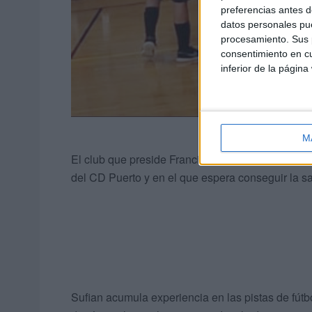
preferencias antes d
datos personales pue
procesamiento. Sus p
consentimiento en cu
inferior de la página
M
El club que preside Francisco Galán ‘Paquirri’ 
del CD Puerto y en el que espera conseguir la s
Sufian acumula experiencia en las pistas de fútbo