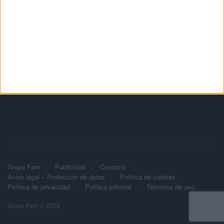
1
…
1.490
1.491
1.492
…
1.607
Grupo Faro
Publicidad
Contacto
Aviso legal – Protección de datos
Política de cookies
Política de privacidad
Política editorial
Términos de uso
Grupo Faro © 2023