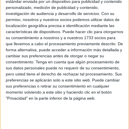
estándar enviada por un dispositivo para publicidad y contenido
personalizado, medición de publicidad y contenido,
FRONTERA E INMIGRACIÓN
investigación de audiencia y desarrollo de servicios.
Con su
La huida en phantom de un traficante de
permiso, nosotros y nuestros socios podemos utilizar datos de
inmigrantes que frenó la Guardia Civil
localización geográfica precisa e identificación mediante las
características de dispositivos. Puede hacer clic para otorgarnos
07/08/2026
su consentimiento a nosotros y a nuestros 1733 socios para
‘Stilike’ no se conforma con la condena ofrecida y se
que llevemos a cabo el procesamiento previamente descrito. De
SUCESOS Y SEGURIDAD
aplaza su juicio
forma alternativa, puede acceder a información más detallada y
cambiar sus preferencias antes de otorgar o negar su
POR
IGNACIO MASEL
06/07/2011
consentimiento.
Tenga en cuenta que algún procesamiento de
Detenido tras robar varias maletas forzando un vehículo
sus datos personales puede no requerir de su consentimiento,
SUCESOS Y SEGURIDAD
pero usted tiene el derecho de rechazar tal procesamiento. Sus
POR
REDACCIÓN
06/07/2011
preferencias se aplicarán solo a este sitio web. Puede cambiar
Un portero del Poblado, implicado en las lesiones a un
sus preferencias o retirar su consentimiento en cualquier
SUCESOS Y SEGURIDAD
joven
momento volviendo a este sitio y haciendo clic en el botón
"Privacidad" en la parte inferior de la página web.
POR
REDACCIÓN
06/07/2011
Otro coche incendiado en el Reina Sofía
SUCESOS Y SEGURIDAD
POR
REDACCIÓN
06/07/2011
El menor interno en Punta Blanca por el atropello a un