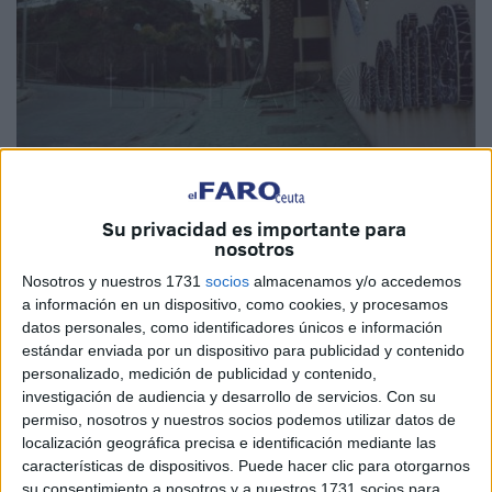
Su privacidad es importante para
nosotros
Imagen de archivo
Nosotros y nuestros 1731
socios
almacenamos y/o accedemos
a información en un dispositivo, como cookies, y procesamos
datos personales, como identificadores únicos e información
estándar enviada por un dispositivo para publicidad y contenido
El Boletín Oficial del Estado ha publicado este sábado el
personalizado, medición de publicidad y contenido,
investigación de audiencia y desarrollo de servicios.
Con su
anuncio de subasta de una vivienda por mediación del
permiso, nosotros y nuestros socios podemos utilizar datos de
Juzgado
de Primera Instancia e Instrucción número 4 de
localización geográfica precisa e identificación mediante las
Ceuta. La
casa
está inscrita en el Registro de la Propiedad
características de dispositivos. Puede hacer clic para otorgarnos
de Ceuta y se encuentra situada en la zona residencial 'La
su consentimiento a nosotros y a nuestros 1731 socios para