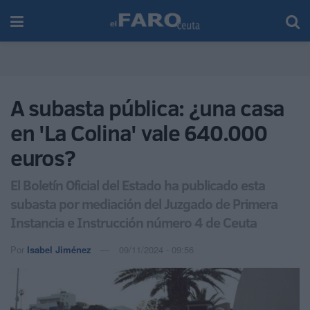
A subasta pública: ¿una casa
en 'La Colina' vale 640.000
euros?
El Boletín Oficial del Estado ha publicado esta
subasta por mediación del Juzgado de Primera
Instancia e Instrucción número 4 de Ceuta
Por
Isabel Jiménez
09/11/2024 - 09:56