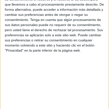
que llevemos a cabo el procesamiento previamente descrito. De
Colina', ubicada en las proximidades del Centro de
forma alternativa, puede acceder a información más detallada y
Estancia Temporal de Inmigrantes
(CETI)
.
cambiar sus preferencias antes de otorgar o negar su
consentimiento.
Tenga en cuenta que algún procesamiento de
El valor de la subasta es inicialmente de 644.300 euros.
sus datos personales puede no requerir de su consentimiento,
En este sentido, se trata de un proceso de subasta judicial
pero usted tiene el derecho de rechazar tal procesamiento. Sus
voluntaria.
preferencias se aplicarán solo a este sitio web. Puede cambiar
sus preferencias o retirar su consentimiento en cualquier
Según aclara el Boletín Oficial del Estado de este sábado,
momento volviendo a este sitio y haciendo clic en el botón
"Privacidad" en la parte inferior de la página web.
en el que se ha publicado esta
subasta pública
, la
cantidad reclamada asciende a 423.375,79 euros,
mientras que el valor de la subasta se ha fijado en 644.300
euros. No habrá puja mínima, pero el tramo entre pujas
será de 6.443 euros y el importe del depósito responde a
32.215 euros.
¿Quiere saber cómo debe pujar por este bien intervenido?
Los datos concretos y todos los pasos figuran
en el
Boletín.