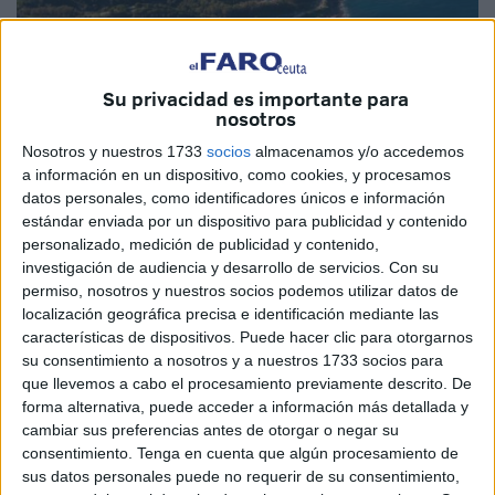
Imagen de archivo
Su privacidad es importante para
nosotros
Nosotros y nuestros 1733
socios
almacenamos y/o accedemos
a información en un dispositivo, como cookies, y procesamos
Es posible que yo padezca el síndrome de Stendhal, esa
datos personales, como identificadores únicos e información
estándar enviada por un dispositivo para publicidad y contenido
reacción psicosomática que siento al contemplar la gran
personalizado, medición de publicidad y contenido,
belleza de mi ciudad.
investigación de audiencia y desarrollo de servicios.
Con su
permiso, nosotros y nuestros socios podemos utilizar datos de
Si no parece que sea cierta tanta belleza en Ceuta, yo
localización geográfica precisa e identificación mediante las
animo a que todos vean su cielo azul y me descifren el por
características de dispositivos. Puede hacer clic para otorgarnos
qué yo no me sé explicar si es que veo a mi ciudad con los
su consentimiento a nosotros y a nuestros 1733 socios para
ojos del alma o porque la miro con el alma en mis ojos.
que llevemos a cabo el procesamiento previamente descrito. De
forma alternativa, puede acceder a información más detallada y
El hecho de mi ausencia de Ceuta no impide que mi
cambiar sus preferencias antes de otorgar o negar su
consentimiento.
Tenga en cuenta que algún procesamiento de
amada ciudad sea alma de mi alma, ni que mi mente se
sus datos personales puede no requerir de su consentimiento,
halla perdida en el laberinto de las sensaciones, de las