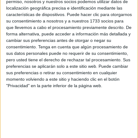
Tropical Championship 2024 de
CrossFit
en la que un
permiso, nosotros y nuestros socios podemos utilizar datos de
localización geográfica precisa e identificación mediante las
gran número de atletas del gimnasio
Stelios Funcional
características de dispositivos. Puede hacer clic para otorgarnos
Box
de Ceuta desplegaron toda su fuerza y destreza en
su consentimiento a nosotros y a nuestros 1733 socios para
este torneo y en el que lograron alcanzar muy buenos
que llevemos a cabo el procesamiento previamente descrito. De
resultados en el evento celebrado en Motril.
forma alternativa, puede acceder a información más detallada y
cambiar sus preferencias antes de otorgar o negar su
Un fin de semana lleno de ejercicios y pruebas duras que
consentimiento.
Tenga en cuenta que algún procesamiento de
sus datos personales puede no requerir de su consentimiento,
había que superar para avanzar de ronda y ser los mejores
pero usted tiene el derecho de rechazar tal procesamiento. Sus
clasificados y donde el Stelios de Ceuta ha dado que
preferencias se aplicarán solo a este sitio web. Puede cambiar
hablar una vez más, y por supuesto, para bien.
sus preferencias o retirar su consentimiento en cualquier
momento volviendo a este sitio y haciendo clic en el botón
Los
atletas
caballas que acudieron a Motril se inscribieron
"Privacidad" en la parte inferior de la página web.
en diferentes modalidades: escalado, que es una categoría
intermedia de esta disciplina deportiva de CrossFit y la
categoría RX, que es más profesional y adaptada a
deportistas que practican el CrossFit de manera más
habitual.
Esta competición fue por parejas y hasta allí fueron varias