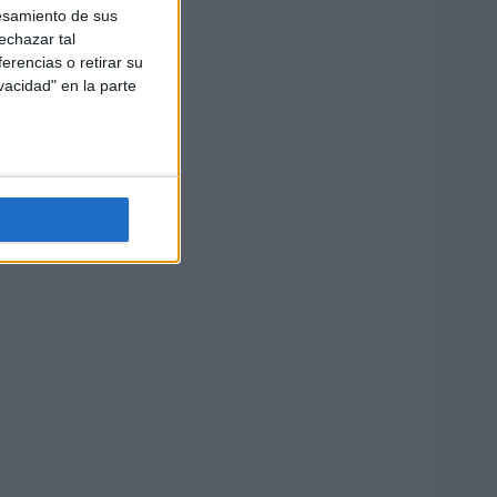
esamiento de sus
echazar tal
erencias o retirar su
vacidad" en la parte