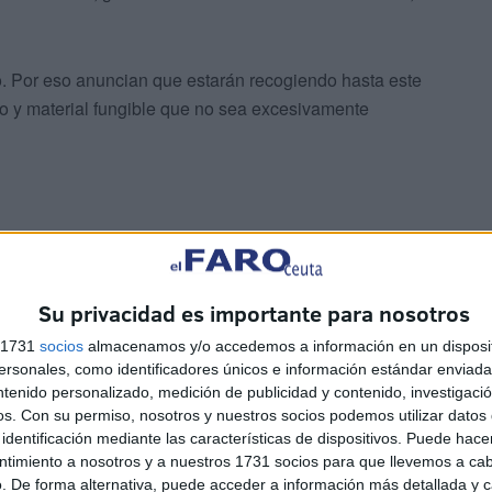
o. Por eso anuncian que estarán recogiendo hasta este
 y material fungible que no sea excesivamente
Su privacidad es importante para nosotros
s 1731
socios
almacenamos y/o accedemos a información en un disposit
sonales, como identificadores únicos e información estándar enviada 
cipar son los siguientes:
ntenido personalizado, medición de publicidad y contenido, investigaci
os.
Con su permiso, nosotros y nuestros socios podemos utilizar datos 
identificación mediante las características de dispositivos. Puede hacer
ntimiento a nosotros y a nuestros 1731 socios para que llevemos a ca
. De forma alternativa, puede acceder a información más detallada y 