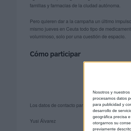
familias y farmacias de la ciudad autónoma.
Pero quieren dar a la campaña un último impuls
mismo jueves en Ceuta todo tipo de medicamento
voluminoso, solo por una cuestión de espacio.
Cómo participar
Nosotros y nuestro
procesamos datos per
Los datos de contacto para quienes quieran parti
para publicidad y co
desarrollo de servici
geográfica precisa e 
Yusi Álvarez
otorgarnos su conse
previamente descrito