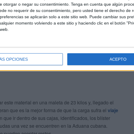
e otorgar o negar su consentimiento.
Tenga en cuenta que algún proc
ero. Al lado del edificio de los sindicatos
de no requerir de su consentimiento, pero usted tiene el derecho de r
referencias se aplicarán solo a este sitio web. Puede cambiar sus pref
alquier momento volviendo a este sitio y haciendo clic en el botón "Pri
 web.
ÁS OPCIONES
ACEPTO
ar este material en una maleta de 23 kilos y, llegado el
ran que es la mejor forma de que la carga sufra el
viaje
ue ir dentro de sus cajas, identificados, los blíster
dudas una vez se encuentren en la Aduana cubana.
e pueden aceptar restos.