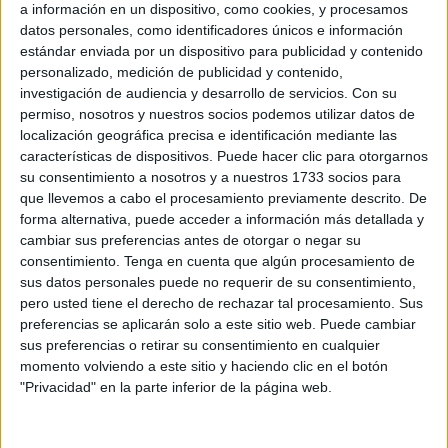
querida por todos en ‘
La Inmaculada
’. Quienes la
a información en un dispositivo, como cookies, y procesamos
conocieron la describen como una persona espléndida,
datos personales, como identificadores únicos e información
estándar enviada por un dispositivo para publicidad y contenido
dedicada y con un corazón de oro, por eso no han querido
personalizado, medición de publicidad y contenido,
perderse su última eucaristía, para despedirla como se
investigación de audiencia y desarrollo de servicios.
Con su
merece y ya su recuerdo quede en los corazones de todo
permiso, nosotros y nuestros socios podemos utilizar datos de
aquel que tuvo el placer de compartir con ella un momento.
localización geográfica precisa e identificación mediante las
características de dispositivos. Puede hacer clic para otorgarnos
su consentimiento a nosotros y a nuestros 1733 socios para
que llevemos a cabo el procesamiento previamente descrito. De
forma alternativa, puede acceder a información más detallada y
cambiar sus preferencias antes de otorgar o negar su
consentimiento.
Tenga en cuenta que algún procesamiento de
sus datos personales puede no requerir de su consentimiento,
pero usted tiene el derecho de rechazar tal procesamiento. Sus
preferencias se aplicarán solo a este sitio web. Puede cambiar
sus preferencias o retirar su consentimiento en cualquier
momento volviendo a este sitio y haciendo clic en el botón
"Privacidad" en la parte inferior de la página web.
A todos los ceutíes que han estado presentes en ‘San