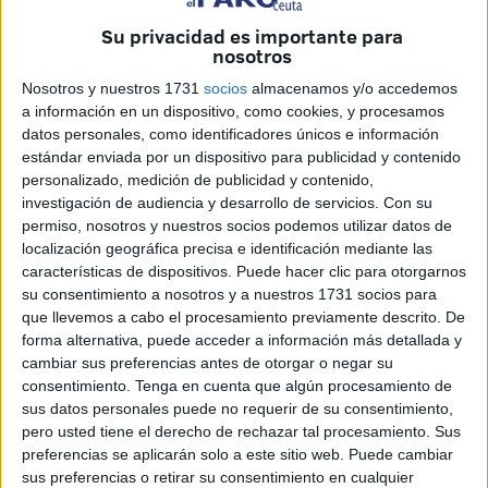
Una de las novedades más significativas de la próxima
Su privacidad es importante para
procesión de Nuestra Señora de África, Patrona de Ceuta,
nosotros
es el estreno musical que se vivirá
el próximo 5 de
Nosotros y nuestros 1731
socios
almacenamos y/o accedemos
agosto
: la
Asociación Músico-Cultural Nuestra Señora
a información en un dispositivo, como cookies, y procesamos
datos personales, como identificadores únicos e información
de la Paz
, con sede en Málaga, será la encargada de
estándar enviada por un dispositivo para publicidad y contenido
poner los sones que acompañen a la Virgen por las calles
personalizado, medición de publicidad y contenido,
de la ciudad.
investigación de audiencia y desarrollo de servicios.
Con su
permiso, nosotros y nuestros socios podemos utilizar datos de
localización geográfica precisa e identificación mediante las
características de dispositivos. Puede hacer clic para otorgarnos
su consentimiento a nosotros y a nuestros 1731 socios para
que llevemos a cabo el procesamiento previamente descrito. De
forma alternativa, puede acceder a información más detallada y
cambiar sus preferencias antes de otorgar o negar su
consentimiento.
Tenga en cuenta que algún procesamiento de
sus datos personales puede no requerir de su consentimiento,
pero usted tiene el derecho de rechazar tal procesamiento. Sus
preferencias se aplicarán solo a este sitio web. Puede cambiar
sus preferencias o retirar su consentimiento en cualquier