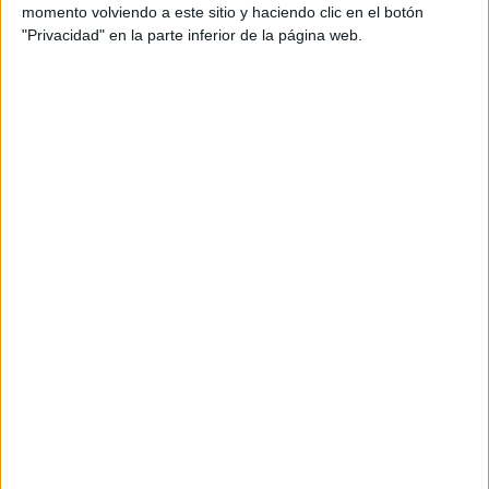
momento volviendo a este sitio y haciendo clic en el botón
"Privacidad" en la parte inferior de la página web.
Esta formación cruzará por primera vez el Estrecho para
participar en una de las jornadas más esperadas del
calendario devocional ceutí, marcando así un hito en su
trayectoria y en la historia reciente de la Cofradía. La
decisión llega tras la no renovación del contrato con la
Banda de Música ‘Ciudad de Bollullos’ (Huelva), que ya