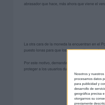
abrasador que hace, más ahora que viene el veran
La otra cara de la moneda la encuentran en el Po
puesto lonas para que los niños y niñas puedan j
Por este motivo, demandan a la
Ciudad Autón
proteger a los usuarios durante las horas de sol.
Nosotros y nuestro
procesamos datos per
para publicidad y co
desarrollo de servici
geográfica precisa e 
otorgarnos su conse
previamente descrito