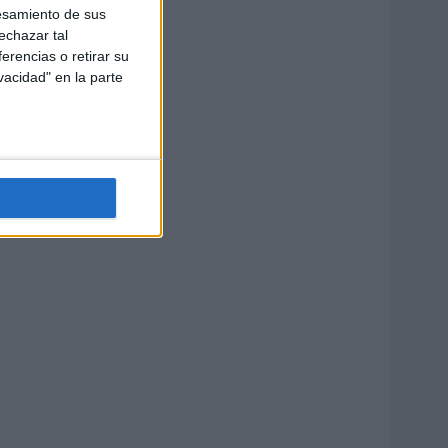
esamiento de sus
echazar tal
erencias o retirar su
vacidad" en la parte