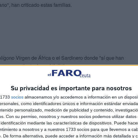
o", han criticado estas familias.
lígono Virgen de África o el Sardinero donde "sí que han
ugar a cualquier hora del día".
oma
una solución idéntica o similar que sirva para
Su privacidad es importante para nosotros
s 1733
socios
almacenamos y/o accedemos a información en un disposit
sonales, como identificadores únicos e información estándar enviada 
ntenido personalizado, medición de publicidad y contenido, investigaci
os.
Con su permiso, nosotros y nuestros socios podemos utilizar datos 
identificación mediante las características de dispositivos. Puede hacer
ntimiento a nosotros y a nuestros 1733 socios para que llevemos a ca
. De forma alternativa, puede acceder a información más detallada y 