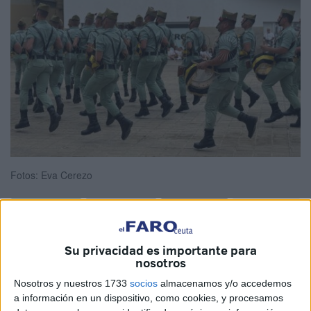
Fotos: Eva Cerezo
La
Plaza Nelson Mandela
se ha convertido en el
Su privacidad es importante para
epicentro del sentimiento legionario durante la mañana de
nosotros
este jueves en Ceuta con motivo del
izado
de bandera allí
Nosotros y nuestros 1733
socios
almacenamos y/o accedemos
realizado.
a información en un dispositivo, como cookies, y procesamos