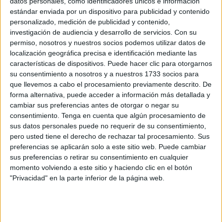
datos personales, como identificadores únicos e información
Es un acto enmarcado en la serie de
actos
estándar enviada por un dispositivo para publicidad y contenido
conmemorativos
por el
105 aniversario de la creación
personalizado, medición de publicidad y contenido,
investigación de audiencia y desarrollo de servicios.
Con su
de la Legión
Española.
permiso, nosotros y nuestros socios podemos utilizar datos de
localización geográfica precisa e identificación mediante las
La ceremonia ha estado presidida por
Cayetano José
características de dispositivos. Puede hacer clic para otorgarnos
Martínez, coronel jefe del Tercio Duque de Alba 2º de la
su consentimiento a nosotros y a nuestros 1733 socios para
Legión
, acompañado por autoridades civiles y militares.
que llevemos a cabo el procesamiento previamente descrito. De
forma alternativa, puede acceder a información más detallada y
La cita ha contado con una amplia presencia de ceutíes
cambiar sus preferencias antes de otorgar o negar su
que no han querido perderse este momento cargado de
consentimiento.
Tenga en cuenta que algún procesamiento de
sus datos personales puede no requerir de su consentimiento,
tradición.
pero usted tiene el derecho de rechazar tal procesamiento. Sus
preferencias se aplicarán solo a este sitio web. Puede cambiar
Izado a las 12:00 horas en la plaza
sus preferencias o retirar su consentimiento en cualquier
momento volviendo a este sitio y haciendo clic en el botón
Nelson Mandela
"Privacidad" en la parte inferior de la página web.
El acto ha comenzado de manera puntual
a las 12:00
horas
rodeado de un ambiente solemne y con la