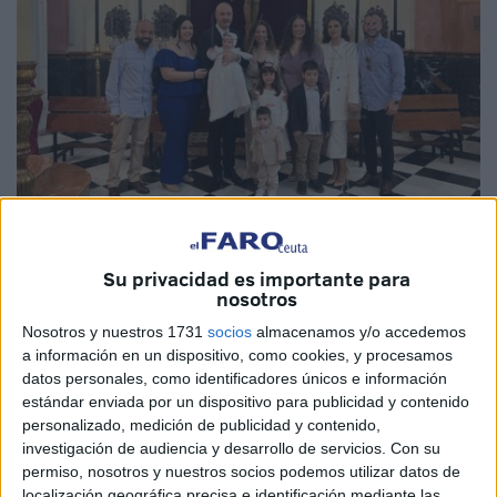
Fotos: Diego Naranjo
Su privacidad es importante para
nosotros
Nosotros y nuestros 1731
socios
almacenamos y/o accedemos
Ceuta ha acogido en la mañana de este sábado la
a información en un dispositivo, como cookies, y procesamos
celebración de dos
bautizos
que han tenido lugar en la
datos personales, como identificadores únicos e información
iglesia de África
y en la de Los Remedios. Dos eventos
estándar enviada por un dispositivo para publicidad y contenido
personalizado, medición de publicidad y contenido,
importantes para las familias de estos pequeños y para
investigación de audiencia y desarrollo de servicios.
Con su
ellos mismos.
permiso, nosotros y nuestros socios podemos utilizar datos de
localización geográfica precisa e identificación mediante las