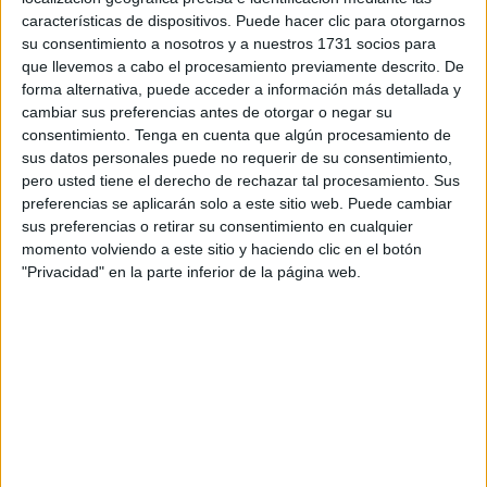
características de dispositivos. Puede hacer clic para otorgarnos
su consentimiento a nosotros y a nuestros 1731 socios para
que llevemos a cabo el procesamiento previamente descrito. De
forma alternativa, puede acceder a información más detallada y
cambiar sus preferencias antes de otorgar o negar su
consentimiento.
Tenga en cuenta que algún procesamiento de
sus datos personales puede no requerir de su consentimiento,
pero usted tiene el derecho de rechazar tal procesamiento. Sus
preferencias se aplicarán solo a este sitio web. Puede cambiar
sus preferencias o retirar su consentimiento en cualquier
momento volviendo a este sitio y haciendo clic en el botón
"Privacidad" en la parte inferior de la página web.
El primero de los bautizos ha sido el del pequeño Mateo y
se ha desarrollado a las doce del mediodía en la
iglesia
de África
. Allí, Mateo ha estado rodeado de sus seres
queridos en una jornada de sábado especial para todos