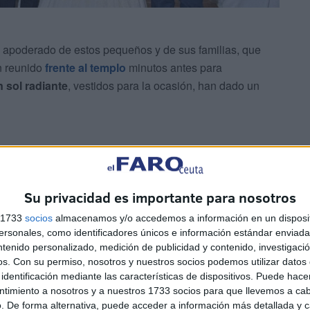
 apoderado de estos pequeños y de sus familias, que
 reunido
frente al templo
minutos antes para
 sol radiante
, vestidos para la ocasión, han dado un
Su privacidad es importante para nosotros
s 1733
socios
almacenamos y/o accedemos a información en un disposit
sonales, como identificadores únicos e información estándar enviada 
ntenido personalizado, medición de publicidad y contenido, investigaci
os.
Con su permiso, nosotros y nuestros socios podemos utilizar datos 
identificación mediante las características de dispositivos. Puede hacer
ntimiento a nosotros y a nuestros 1733 socios para que llevemos a ca
. De forma alternativa, puede acceder a información más detallada y 