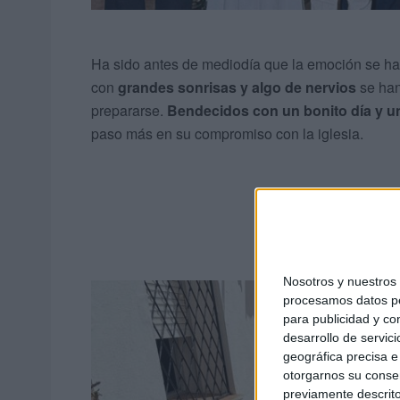
Ha sido antes de mediodía que la emoción se ha
con
grandes sonrisas y algo de nervios
se han
prepararse.
Bendecidos con un bonito día y un
paso más en su compromiso con la iglesia.
Nosotros y nuestro
procesamos datos per
para publicidad y co
desarrollo de servici
geográfica precisa e 
otorgarnos su conse
previamente descrito