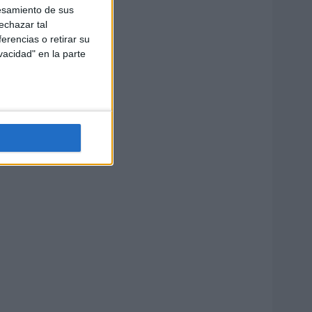
esamiento de sus
echazar tal
erencias o retirar su
vacidad" en la parte