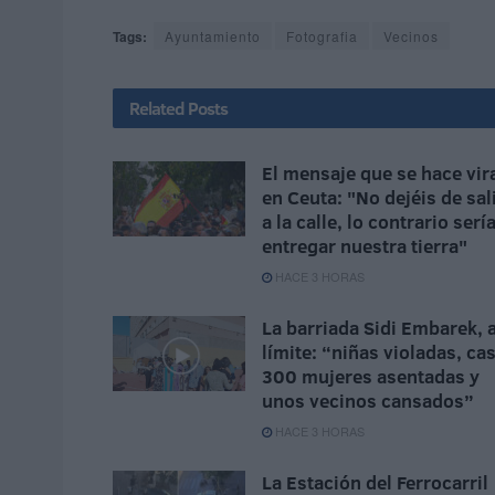
Tags:
Ayuntamiento
Fotografia
Vecinos
Related
Posts
El mensaje que se hace vir
en Ceuta: "No dejéis de sal
a la calle, lo contrario serí
entregar nuestra tierra"
HACE 3 HORAS
La barriada Sidi Embarek, a
límite: “niñas violadas, cas
300 mujeres asentadas y
unos vecinos cansados”
HACE 3 HORAS
La Estación del Ferrocarril