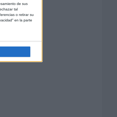
esamiento de sus
echazar tal
erencias o retirar su
vacidad" en la parte