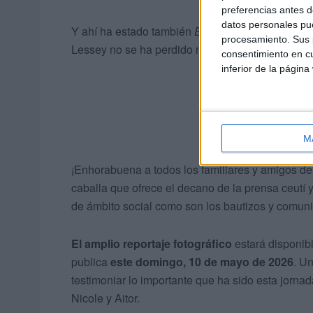
preferencias antes d
datos personales pue
Y ahí ha estado también
El Faro de Ceuta
para c
procesamiento. Sus p
Lessey no se ha perdido nada de lo ocurrido du
consentimiento en cu
inferior de la página
M
¡Enhorabuena a todos los familiares y amigos de
caballa que ofrece el decano de la prensa ceutí 
de ámbito social como son los bautizos y comun
El amplio
reportaje fotográfico
estará disponib
publica
este
domingo, 10 de mayo de 2026
. U
testimoniar lo importante que ha sido esta jorna
Nicole y Aitor.