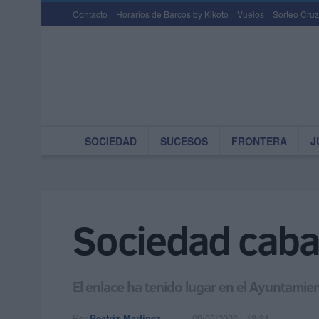
Contacto
Horarios de Barcos by Kikoto
Vuelos
Sorteo Cruz
SOCIEDAD
SUCESOS
FRONTERA
J
Sociedad cabal
El enlace ha tenido lugar en el Ayuntamien
Por
Beatriz Martínez
09/05/2026 - 13:31