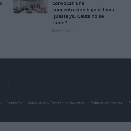
o
convocan una
concentración bajo el lema
'¡Basta ya, Ceuta no se
rinde!'
HACE 1 DÍA
d
Contacto
Aviso legal – Protección de datos
Política de cookies
P