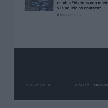
estalla: "Vivimos con mied
y la policía no aparece"
HACE 23 HORAS
Grupo Faro
Publicida
Grupo Faro © 2023