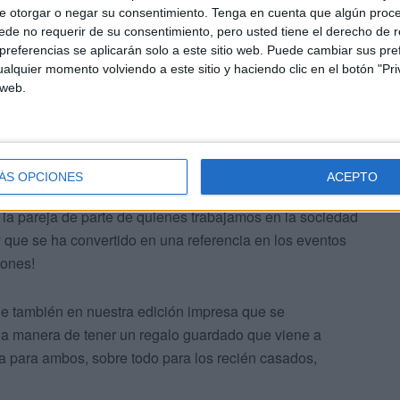
e otorgar o negar su consentimiento.
Tenga en cuenta que algún proc
de no requerir de su consentimiento, pero usted tiene el derecho de r
aptar todos los detalles. Nuestra compañera Paola
referencias se aplicarán solo a este sitio web. Puede cambiar sus pref
rante la mañana de este sábado
en el Salón del Trono.
alquier momento volviendo a este sitio y haciendo clic en el botón "Pri
 web.
ÁS OPCIONES
ACEPTO
 la pareja de parte de quienes trabajamos en la sociedad
y que se ha convertido en una referencia en los eventos
iones!
le también en nuestra edición impresa que se
na manera de tener un regalo guardado que viene a
da para ambos, sobre todo para los recién casados,