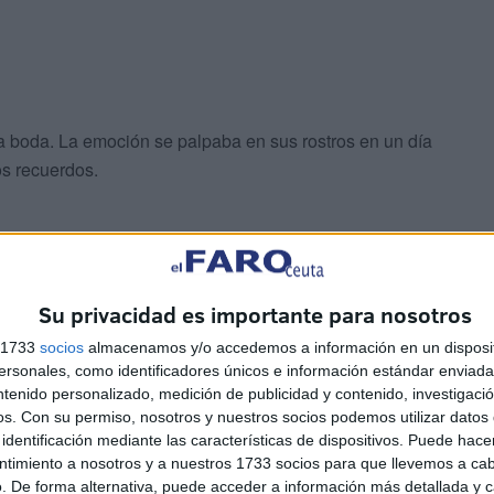
a boda. La emoción se palpaba en sus rostros en un día
os recuerdos.
an acercado hasta el Ayuntamiento, amigos y familiares
Su privacidad es importante para nosotros
día tan grato para ambos. Los presentes han ofrecido las
s 1733
socios
almacenamos y/o accedemos a información en un disposit
no han dudado en fotografiar cada detalle.
sonales, como identificadores únicos e información estándar enviada 
ntenido personalizado, medición de publicidad y contenido, investigaci
os.
Con su permiso, nosotros y nuestros socios podemos utilizar datos 
identificación mediante las características de dispositivos. Puede hacer
ntimiento a nosotros y a nuestros 1733 socios para que llevemos a ca
. De forma alternativa, puede acceder a información más detallada y 