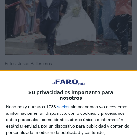
Fotos: Jesús Ballesteros
Su privacidad es importante para
Un sábado para el recuerdo
. Este 16 de mayo
nosotros
permanecerá en la memoria de Javier y Lucía por el resto
Nosotros y nuestros 1733
socios
almacenamos y/o accedemos
de sus vidas como el día en que se unieron en matrimonio
a información en un dispositivo, como cookies, y procesamos
en la parroquia Santa Teresa de Jesús de Ceuta
.
datos personales, como identificadores únicos e información
estándar enviada por un dispositivo para publicidad y contenido
No han faltado las sonrisas, las miradas llenas de
personalizado, medición de publicidad y contenido,