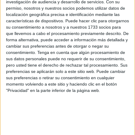
emoción,
así como los buenos deseos para una pareja
investigación de audiencia y desarrollo de servicios.
Con su
que ha irradiado alegría
.
permiso, nosotros y nuestros socios podemos utilizar datos de
localización geográfica precisa e identificación mediante las
características de dispositivos. Puede hacer clic para otorgarnos
su consentimiento a nosotros y a nuestros 1733 socios para
que llevemos a cabo el procesamiento previamente descrito. De
forma alternativa, puede acceder a información más detallada y
cambiar sus preferencias antes de otorgar o negar su
consentimiento.
Tenga en cuenta que algún procesamiento de
sus datos personales puede no requerir de su consentimiento,
pero usted tiene el derecho de rechazar tal procesamiento. Sus
preferencias se aplicarán solo a este sitio web. Puede cambiar
sus preferencias o retirar su consentimiento en cualquier
momento volviendo a este sitio y haciendo clic en el botón
"Privacidad" en la parte inferior de la página web.
Hoy ha sido un día muy importante para Javier y Lucía que
se han unido en matrimonio, los ha casado el padre
George.