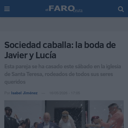
Sociedad caballa: la boda de
Javier y Lucía
Esta pareja se ha casado este sábado en la iglesia
de Santa Teresa, rodeados de todos sus seres
queridos
Por
Isabel Jiménez
16/05/2026 - 17:05