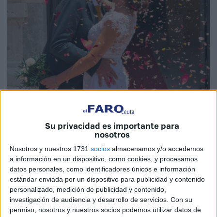
Fotos: Diego Naranjo
Su privacidad es importante para
nosotros
Nosotros y nuestros 1731
socios
almacenamos y/o accedemos
a información en un dispositivo, como cookies, y procesamos
El
Salón del Trono del Ayuntamiento
de Ceuta ha
datos personales, como identificadores únicos e información
acogido también este sábado
la boda
de
Antonio e
estándar enviada por un dispositivo para publicidad y contenido
Isabel
. El enlace ha tenido lugar pasadas las 13.00 horas,
personalizado, medición de publicidad y contenido,
investigación de audiencia y desarrollo de servicios.
Con su
momento en el que Antonio e Isabel
se han dado
el sí
permiso, nosotros y nuestros socios podemos utilizar datos de
quiero
.