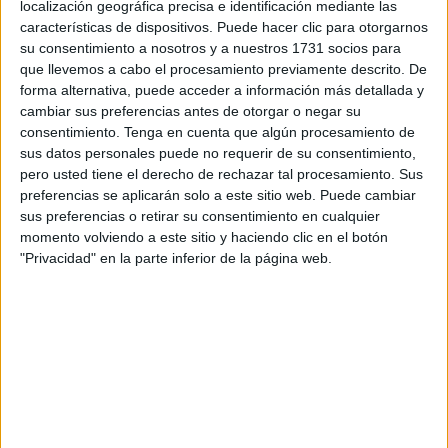
localización geográfica precisa e identificación mediante las
características de dispositivos. Puede hacer clic para otorgarnos
Les ha
casado
la diputada Julia Ferreras,
con quien han
su consentimiento a nosotros y a nuestros 1731 socios para
querido contar para oficiar el enlace. Los novios estaban
que llevemos a cabo el procesamiento previamente descrito. De
guapísimos y muy emocionados por este precioso enlace.
forma alternativa, puede acceder a información más detallada y
cambiar sus preferencias antes de otorgar o negar su
Junto a ellos han estado amigos y familiares para
consentimiento.
Tenga en cuenta que algún procesamiento de
sus datos personales puede no requerir de su consentimiento,
acompañarlos en este día tan especial para ellos. Hoy ha
pero usted tiene el derecho de rechazar tal procesamiento. Sus
triunfado el amor en el Ayuntamiento de nuestra ciudad, en
preferencias se aplicarán solo a este sitio web. Puede cambiar
un lugar tan cuidado y precioso como es el
Salón del
sus preferencias o retirar su consentimiento en cualquier
Trono.
momento volviendo a este sitio y haciendo clic en el botón
"Privacidad" en la parte inferior de la página web.
Ambos han sellado así un camino juntos tras esta boda. La
emoción se palpaba en sus rostros en un día que quedará
para enmarcar en el más bello de los recuerdos.
Una boda muy emotiva
Ha sido
un día especial
para todos los que se han