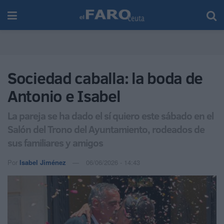
Sociedad caballa: la boda de
Antonio e Isabel
La pareja se ha dado el sí quiero este sábado en el
Salón del Trono del Ayuntamiento, rodeados de
sus familiares y amigos
Por
Isabel Jiménez
06/06/2026 - 14:43