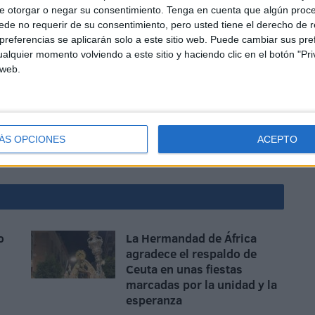
e otorgar o negar su consentimiento.
Tenga en cuenta que algún proc
de no requerir de su consentimiento, pero usted tiene el derecho de r
referencias se aplicarán solo a este sitio web. Puede cambiar sus pref
alquier momento volviendo a este sitio y haciendo clic en el botón "Pri
 web.
onible también en nuestra edición impresa de este
sfrutar en papel de las fotografías para tener así un
ÁS OPCIONES
ACEPTO
ica
o
La Hermandad de África
agradece el respaldo de
Ceuta en unas fiestas
marcadas por la unidad y la
esperanza