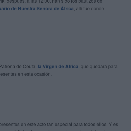
rik; después, a las 12:00, han sido los bautizos de
ario de Nuestra Señora de África
, allí fue donde
 Patrona de Ceuta,
la Virgen de África
, que quedará para
resentes en esta ocasión.
 presentes en este acto tan especial para todos ellos. Y es