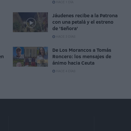
HACE 1 DÍA
Jáudenes recibe a la Patrona
con una petalá y el estreno
de 'Señora'
HACE 3 DÍAS
De Los Morancos a Tomás
en
Roncero: los mensajes de
ánimo hacia Ceuta
HACE 4 DÍAS