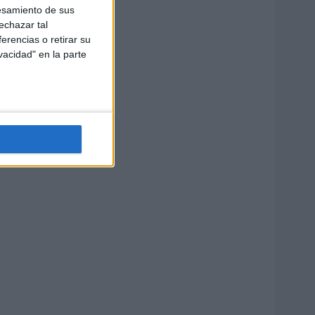
esamiento de sus
echazar tal
erencias o retirar su
vacidad" en la parte