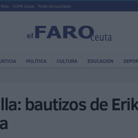
 Roja
COPE Ceuta
Portal del suscriptor
USTICIA
POLÍTICA
CULTURA
EDUCACIÓN
DEPO
a: bautizos de Erik
a