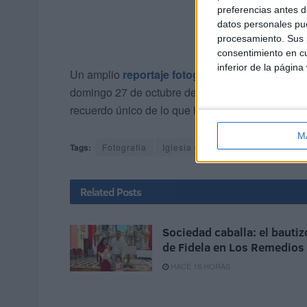
preferencias antes d
datos personales pue
procesamiento. Sus p
consentimiento en cu
inferior de la página
Un amplio
reportaje fotográfico
que estará disp
domingo 27 de octubre de 2024 en donde podrán di
recuerdo único de lo que ha sido esta jornada.
M
Tags:
Fotografia
Iglesia de África
Virgen de Áfr
Related
Posts
Sociedad caballa: el bautiz
de Fidela en Los Remedios
HACE 18 HORAS