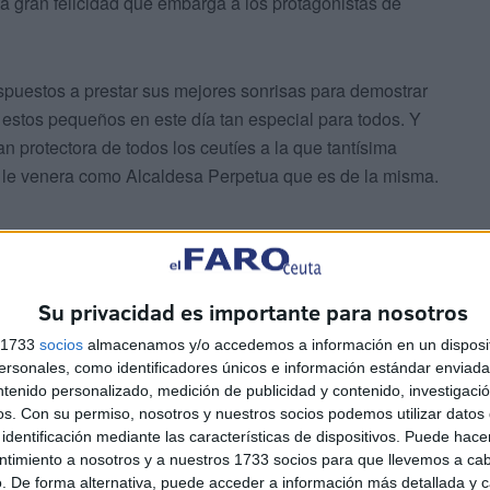
a gran felicidad que embarga a los protagonistas de
ispuestos a prestar sus mejores sonrisas para demostrar
n estos pequeños en este día tan especial para todos. Y
an protectora de todos los ceutíes a la que tantísima
e le venera como Alcaldesa Perpetua que es de la misma.
Su privacidad es importante para nosotros
s 1733
socios
almacenamos y/o accedemos a información en un disposit
dos los detalles. Nuestro compañero Diego Naranjo no se
sonales, como identificadores únicos e información estándar enviada 
na de este sábado en el Santuario de Nuestra Señora de
ntenido personalizado, medición de publicidad y contenido, investigaci
os.
Con su permiso, nosotros y nuestros socios podemos utilizar datos 
te de quienes trabajamos en la sociedad caballa!
identificación mediante las características de dispositivos. Puede hacer
ntimiento a nosotros y a nuestros 1733 socios para que llevemos a ca
. De forma alternativa, puede acceder a información más detallada y 