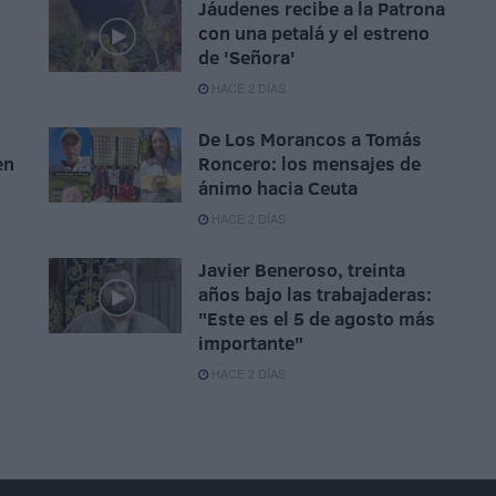
Jáudenes recibe a la Patrona
con una petalá y el estreno
de 'Señora'
HACE 2 DÍAS
De Los Morancos a Tomás
en
Roncero: los mensajes de
ánimo hacia Ceuta
HACE 2 DÍAS
Javier Beneroso, treinta
años bajo las trabajaderas:
"Este es el 5 de agosto más
importante"
HACE 2 DÍAS