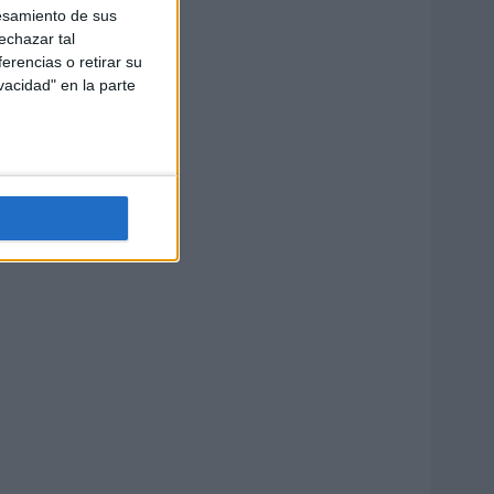
esamiento de sus
echazar tal
erencias o retirar su
vacidad" en la parte