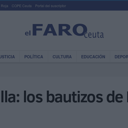
 Roja
COPE Ceuta
Portal del suscriptor
USTICIA
POLÍTICA
CULTURA
EDUCACIÓN
DEPO
la: los bautizos de