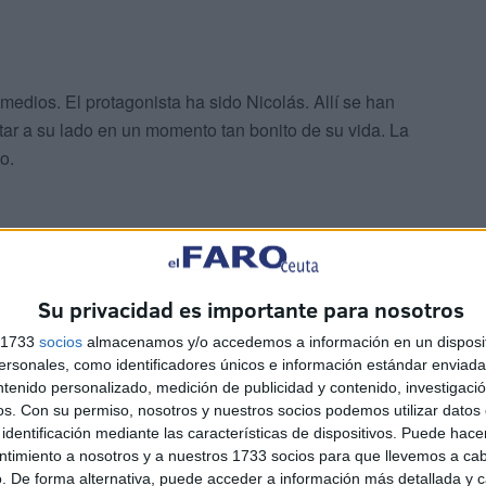
medios. El protagonista ha sido Nicolás. Allí se han
tar a su lado en un momento tan bonito de su vida. La
o.
Su privacidad es importante para nosotros
ltado las sonrisas y las miradas de ternura hacia los
s 1733
socios
almacenamos y/o accedemos a información en un disposit
sonales, como identificadores únicos e información estándar enviada 
vo camino, uno de los más importantes de sus vidas.
ntenido personalizado, medición de publicidad y contenido, investigaci
os.
Con su permiso, nosotros y nuestros socios podemos utilizar datos 
 estado presente
El Faro de Ceuta
para
captar todos
identificación mediante las características de dispositivos. Puede hacer
ntimiento a nosotros y a nuestros 1733 socios para que llevemos a ca
 no se ha perdido ningún detalle de estos bautizos
. De forma alternativa, puede acceder a información más detallada y 