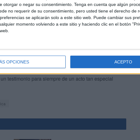
de octubre. ¡Enhorabuena a todas las familias
e otorgar o negar su consentimiento.
Tenga en cuenta que algún proc
de no requerir de su consentimiento, pero usted tiene el derecho de r
referencias se aplicarán solo a este sitio web. Puede cambiar sus pref
alquier momento volviendo a este sitio y haciendo clic en el botón "Pri
 web.
ble en nuestra edición impresa de este domingo 13 de
ÁS OPCIONES
ACEPTO
ecuerdo de lo vivido durante la mañana de este sábado
 un testimonio para siempre de un acto tan especial
ica