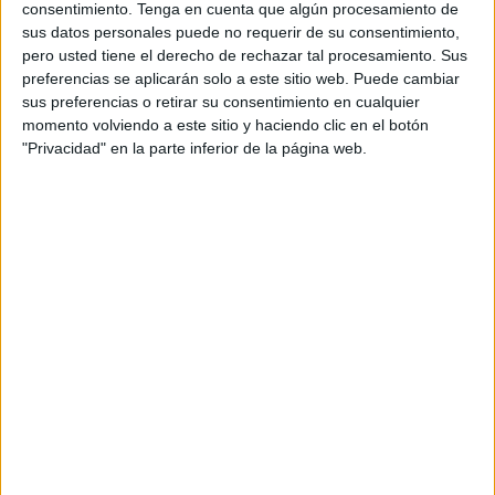
consentimiento.
Tenga en cuenta que algún procesamiento de
de la ciudad los tres bautizos contando con la presencia
sus datos personales puede no requerir de su consentimiento,
de familiares que han arropado a los protagonistas de esta
pero usted tiene el derecho de rechazar tal procesamiento. Sus
jornada.
preferencias se aplicarán solo a este sitio web. Puede cambiar
sus preferencias o retirar su consentimiento en cualquier
Los asistentes han ofrecido sus mejores sonrisas para
momento volviendo a este sitio y haciendo clic en el botón
"Privacidad" en la parte inferior de la página web.
demostrar la felicidad que los embargaba por haber
acompañado a estos dos niños y una niña en este día tan
especial para todos, un día en el que inician su fe cristiana.
Los bautizos siempre son motivo de una felicidad especial,
en este caso además ha tenido lugar el de dos hermanos
junto al de un pequeño de otra unidad familiar.
Y ahí ha estado
El Faro de Ceuta
para captar todos los
detalles. Nuestro compañero Diego Naranjo no se ha
perdido nada de lo ocurrido durante la mañana de este
sábado en este templo de la ciudad, el de Los Remedios.