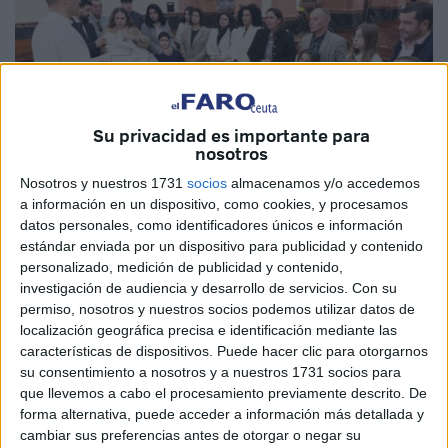
Su privacidad es importante para
nosotros
Nosotros y nuestros 1731
socios
almacenamos y/o accedemos
a información en un dispositivo, como cookies, y procesamos
datos personales, como identificadores únicos e información
estándar enviada por un dispositivo para publicidad y contenido
Fotos: Diego Naranjo
personalizado, medición de publicidad y contenido,
investigación de audiencia y desarrollo de servicios.
Con su
permiso, nosotros y nuestros socios podemos utilizar datos de
localización geográfica precisa e identificación mediante las
La iglesia de Los Remedios
ha acogido
este sábado
en
características de dispositivos. Puede hacer clic para otorgarnos
Ceuta los bautizos de los hermanos Alhambra y José
su consentimiento a nosotros y a nuestros 1731 socios para
que llevemos a cabo el procesamiento previamente descrito. De
Antonio, además del de Pablo.
forma alternativa, puede acceder a información más detallada y
cambiar sus preferencias antes de otorgar o negar su
A las 12:30 horas ha tenido lugar en este céntrico templo