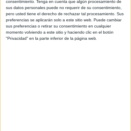
Valle, se han reunido los padres del niño, abuelos,
consentimiento.
Tenga en cuenta que algún procesamiento de
familiares cercanos, así como amigos.
sus datos personales puede no requerir de su consentimiento,
pero usted tiene el derecho de rechazar tal procesamiento. Sus
Todos han estado reunidos para festejar un día muy
preferencias se aplicarán solo a este sitio web. Puede cambiar
sus preferencias o retirar su consentimiento en cualquier
especial para el pequeño Jorge, que ha sido el gran
momento volviendo a este sitio y haciendo clic en el botón
protagonista de este acto en el que ha recibido el
"Privacidad" en la parte inferior de la página web.
sacramento del bautismo, iniciando así su vida cristiana.
Sin duda, un día muy especial para esta familia, como
podía verse en las caras de todos los que han querido
compartir con sus padres el momento en el que el padre
Johan ha echado el agua bendita sobre la cabeza de este
pequeño caballa, provocando las caras de felicidad en
todos los allí presentes.
Todos los asistentes han estado dispuestos a prestar sus
mejores sonrisas para demostrar la felicidad que los
embargaba por haber acompañado a Jorge en este día tan
especial para todos, en el que inicia su fe cristiana.