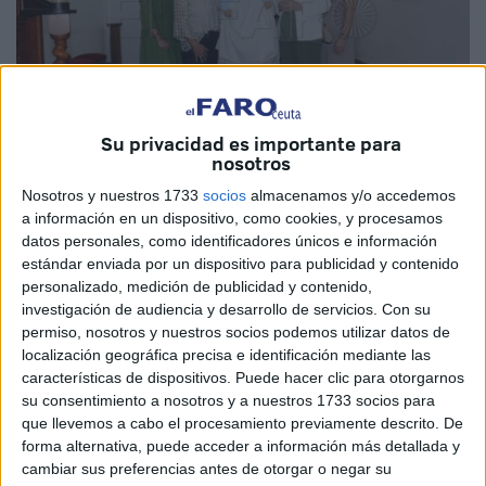
Su privacidad es importante para
nosotros
Fotos: Jesús Ballesteros
Nosotros y nuestros 1733
socios
almacenamos y/o accedemos
a información en un dispositivo, como cookies, y procesamos
datos personales, como identificadores únicos e información
estándar enviada por un dispositivo para publicidad y contenido
personalizado, medición de publicidad y contenido,
Este sábado 9 de noviembre ha sido un día muy especial
investigación de audiencia y desarrollo de servicios.
Con su
en Ceuta para esta familia al llevarse a cabo el bautizo de
permiso, nosotros y nuestros socios podemos utilizar datos de
su precioso hijo
Jorge
, en la
parroquia de Nuestra
localización geográfica precisa e identificación mediante las
características de dispositivos. Puede hacer clic para otorgarnos
Señora del Valle.
su consentimiento a nosotros y a nuestros 1733 socios para
que llevemos a cabo el procesamiento previamente descrito. De
A las 13:00 horas ha sido el bautizo del pequeño, que ha
forma alternativa, puede acceder a información más detallada y
sido bautizado por el padre Johan. Allí, en el templo del
cambiar sus preferencias antes de otorgar o negar su