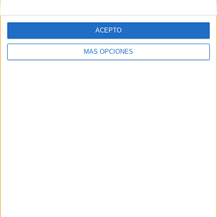
sonrisas y para cerrar han querido posar para
una foto en
familia
que quedará para el recuerdo de todos.
ACEPTO
MÁS OPCIONES
Y ahí ha estado
El Faro de Ceuta
para captar este y todos