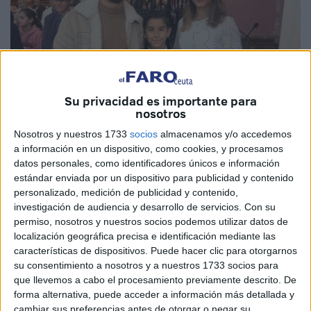
Su privacidad es importante para
nosotros
Nosotros y nuestros 1733
socios
almacenamos y/o accedemos
a información en un dispositivo, como cookies, y procesamos
datos personales, como identificadores únicos e información
Fotos: Diego Naranjo
estándar enviada por un dispositivo para publicidad y contenido
personalizado, medición de publicidad y contenido,
investigación de audiencia y desarrollo de servicios.
Con su
permiso, nosotros y nuestros socios podemos utilizar datos de
Una jornada llena de espiritualidad y alegría en Ceuta.
localización geográfica precisa e identificación mediante las
características de dispositivos. Puede hacer clic para otorgarnos
Este domingo se ha celebrado el
bautizo
de Lalo en la
su consentimiento a nosotros y a nuestros 1733 socios para
Iglesia
de Nuestra Señora de los Remedios, una muestra
que llevemos a cabo el procesamiento previamente descrito. De
de fe de una familia que ha presenciado uno de los
forma alternativa, puede acceder a información más detallada y
momentos más especiales en la vida de este pequeño que
cambiar sus preferencias antes de otorgar o negar su