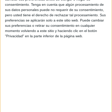
consentimiento.
Tenga en cuenta que algún procesamiento de
ahora emprende un nuevo recorrido con la bendición de
sus datos personales puede no requerir de su consentimiento,
Dios.
pero usted tiene el derecho de rechazar tal procesamiento. Sus
preferencias se aplicarán solo a este sitio web. Puede cambiar
El comienzo de su camino espiritual. Esto es lo que ha
sus preferencias o retirar su consentimiento en cualquier
vivido Lalo durante la mañana de este domingo en
momento volviendo a este sitio y haciendo clic en el botón
compañía de sus seres queridos y de aquellos más
"Privacidad" en la parte inferior de la página web.
cercanos que lo han querido acompañar en esta ocasión
irrepetible.
Han sido unos cuantos los momentos emotivos que se han
podido vivir en el transcurso de esta jornada, pero sin duda
alguna el más especial de todos ha sido cuando Lalo ha
recibido el agua bautismal, arropado por sus parientes y
por unos padrinos que asumen el gran compromiso de
guiarlo a lo largo de su recorrido de vida de ahora en
adelante, estando siempre para aconsejarlo y apoyarlo.
También han resonado las sabias palabras del sacerdote a