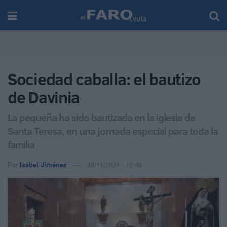
Sociedad caballa: el bautizo
de Davinia
La pequeña ha sido bautizada en la iglesia de
Santa Teresa, en una jornada especial para toda la
familia
Por
Isabel Jiménez
30/11/2024 - 12:48