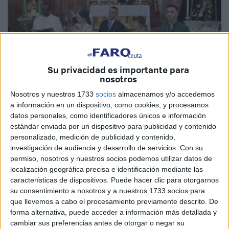
Su privacidad es importante para
nosotros
Nosotros y nuestros 1733
socios
almacenamos y/o accedemos
a información en un dispositivo, como cookies, y procesamos
Imágenes: Raúl Fernández
datos personales, como identificadores únicos e información
estándar enviada por un dispositivo para publicidad y contenido
personalizado, medición de publicidad y contenido,
investigación de audiencia y desarrollo de servicios.
Con su
La
iglesia de Santa Teresa
, en Ceuta, ha acogido este
permiso, nosotros y nuestros socios podemos utilizar datos de
sábado la celebración del bautizo de Davinia. La pequeña
localización geográfica precisa e identificación mediante las
características de dispositivos. Puede hacer clic para otorgarnos
ha estado acompañada en esta jornada tan especial por
su consentimiento a nosotros y a nuestros 1733 socios para
sus familiares y seres queridos que han querido estar
que llevemos a cabo el procesamiento previamente descrito. De
presentes en este evento.
forma alternativa, puede acceder a información más detallada y
cambiar sus preferencias antes de otorgar o negar su