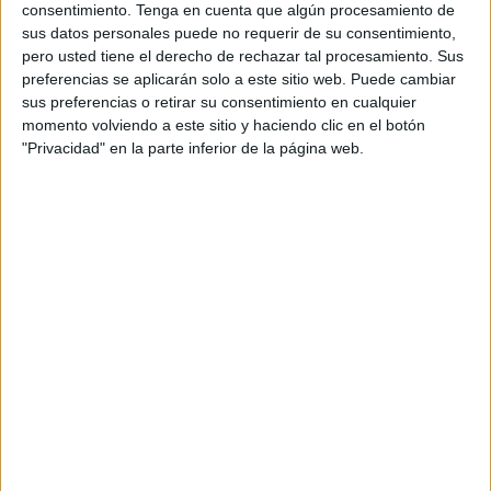
A las 12:00 horas ha tenido lugar este bautizo, una cita
consentimiento.
Tenga en cuenta que algún procesamiento de
que ha servido para la reunión de los
familiares de la
sus datos personales puede no requerir de su consentimiento,
pero usted tiene el derecho de rechazar tal procesamiento. Sus
niña
, que estaba preciosa, en una jornada que es muy
preferencias se aplicarán solo a este sitio web. Puede cambiar
especial en su vida.
sus preferencias o retirar su consentimiento en cualquier
momento volviendo a este sitio y haciendo clic en el botón
Sin duda, ha sido un día emotivo para esta familia, como
"Privacidad" en la parte inferior de la página web.
podía verse en las caras de todos los que han querido
compartir con sus padres el momento en el que el
diácono
George Gitahi Nauru
ha echado el agua bendita
sobre su cabeza.
Un bautizo siempre es un evento especial y el de hoy no
podía ser menos para alegría de todos los presentes.
Los asistentes han estado dispuestos a prestar sus
mejores sonrisas para demostrar la felicidad que los
embargaba por haber acompañado a la pequeña en este
día tan especial para todos, un día en el que inicia su fe
cristiana.