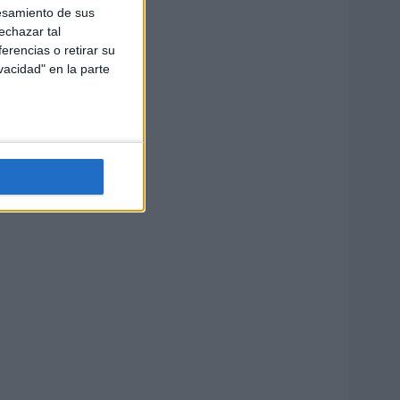
esamiento de sus
echazar tal
erencias o retirar su
vacidad" en la parte