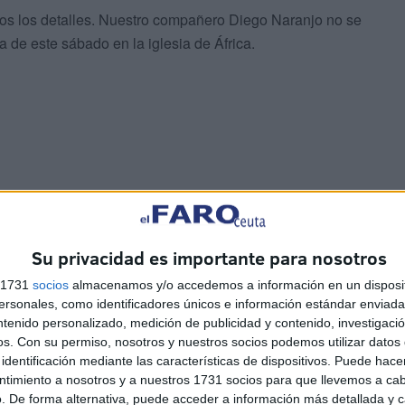
dos los detalles. Nuestro compañero Diego Naranjo no se
 de este sábado en la iglesia de África.
parte de quienes trabajamos en la sociedad caballa que
convertido en una referencia en los eventos de ámbito
es!
Su privacidad es importante para nosotros
s 1731
socios
almacenamos y/o accedemos a información en un disposit
én en nuestra edición impresa
que se publica este
sonales, como identificadores únicos e información estándar enviada 
ener un regalo guardado que viene a testimoniar lo
ntenido personalizado, medición de publicidad y contenido, investigaci
ia.
os.
Con su permiso, nosotros y nuestros socios podemos utilizar datos 
identificación mediante las características de dispositivos. Puede hacer
ntimiento a nosotros y a nuestros 1731 socios para que llevemos a ca
. De forma alternativa, puede acceder a información más detallada y 