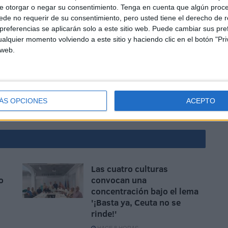
e otorgar o negar su consentimiento.
Tenga en cuenta que algún proc
de no requerir de su consentimiento, pero usted tiene el derecho de r
referencias se aplicarán solo a este sitio web. Puede cambiar sus pref
alquier momento volviendo a este sitio y haciendo clic en el botón "Pri
 web.
reciar en nuestra página web, siempre gusta guardar ese
es un bautizo con la pequeña Clara de protagonista. Un
e de este periódico.
ÁS OPCIONES
ACEPTO
irgen de África
Las cuatro culturas
o
convocan una
concentración bajo el lema
'¡Basta ya, Ceuta no se
rinde!'
HACE 8 HORAS