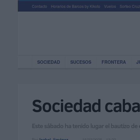
Contacto
Horarios de Barcos by Kikoto
Vuelos
Sorteo Cruz
SOCIEDAD
SUCESOS
FRONTERA
J
Sociedad cabal
Este sábado ha tenido lugar el bautizo de e
Por
Isabel Jiménez
15/02/2025 - 13:22