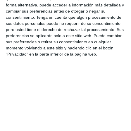
forma alternativa, puede acceder a información más detallada y
El Santuario de Santa María de África
ha recibido, sobre
cambiar sus preferencias antes de otorgar o negar su
consentimiento.
Tenga en cuenta que algún procesamiento de
las 12:00 horas, a esta emocionada familia, protagonista
sus datos personales puede no requerir de su consentimiento,
de una jornada que quedarán para el recuerdo.
pero usted tiene el derecho de rechazar tal procesamiento. Sus
preferencias se aplicarán solo a este sitio web. Puede cambiar
La felicidad ha sido evidente
en el rostro de todos
sus preferencias o retirar su consentimiento en cualquier
aquellos que se han congregado en el templo para
momento volviendo a este sitio y haciendo clic en el botón
presenciar ese momento en el que Ángel ha recibido sobre
"Privacidad" en la parte inferior de la página web.
su cabeza el agua bendita que lo acompañará en el resto
de su vida.
Ha sido Francisco Jesús Fernández Alcedo
, vicario del
Obispado de Ceuta, el encargado de oficiar el acto y de
ofrecer unas sabias palabras a los padres y padrinos en
esta nueva etapa para el pequeño Ángel.
Recuerdo para siempre