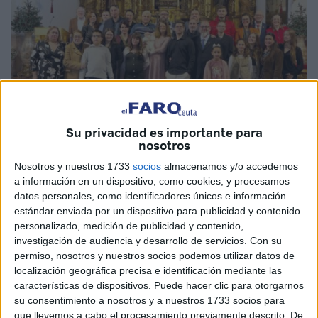
Su privacidad es importante para
nosotros
Nosotros y nuestros 1733
socios
almacenamos y/o accedemos
Fotos: Eva Cerezo
a información en un dispositivo, como cookies, y procesamos
datos personales, como identificadores únicos e información
estándar enviada por un dispositivo para publicidad y contenido
personalizado, medición de publicidad y contenido,
Una mañana muy especial
la que ha vivido un pequeñín
investigación de audiencia y desarrollo de servicios.
Con su
permiso, nosotros y nuestros socios podemos utilizar datos de
de Ceuta con apenas tres meses y sus seres queridos. Y
localización geográfica precisa e identificación mediante las
es que este sábado ha sido el día en el que Ángel ha
características de dispositivos. Puede hacer clic para otorgarnos
recibido uno de los sacramentos más importantes:
el
su consentimiento a nosotros y a nuestros 1733 socios para
bautismo.
que llevemos a cabo el procesamiento previamente descrito. De