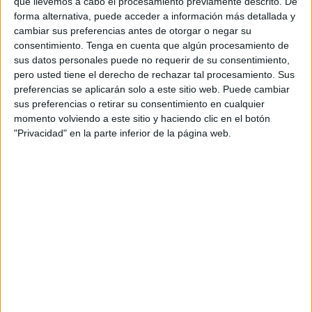
han querido estar presentes en
un día sin duda especial
,
que llevemos a cabo el procesamiento previamente descrito. De
forma alternativa, puede acceder a información más detallada y
de esos que no se olvidan. Alexandra también ha estado
cambiar sus preferencias antes de otorgar o negar su
acompañada de sus padrinos Jose Antonio y Carmen.
consentimiento.
Tenga en cuenta que algún procesamiento de
sus datos personales puede no requerir de su consentimiento,
pero usted tiene el derecho de rechazar tal procesamiento. Sus
preferencias se aplicarán solo a este sitio web. Puede cambiar
sus preferencias o retirar su consentimiento en cualquier
momento volviendo a este sitio y haciendo clic en el botón
"Privacidad" en la parte inferior de la página web.
Los asistentes han estado dispuestos a prestar sus
mejores sonrisas para demostrar la felicidad que los
embargaba por haber acompañado a la pequeña en este