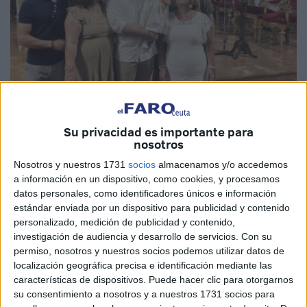
Fotos: José L. Echarri
Su privacidad es importante para
nosotros
Nosotros y nuestros 1731
socios
almacenamos y/o accedemos
a información en un dispositivo, como cookies, y procesamos
Este sábado ha sido un día muy especial para la familia de
datos personales, como identificadores únicos e información
la pequeña
Alexandra
que
ha sido bautizada
en Ceuta,
estándar enviada por un dispositivo para publicidad y contenido
personalizado, medición de publicidad y contenido,
en la
iglesia de Nuestra Señora de África
.
investigación de audiencia y desarrollo de servicios.
Con su
permiso, nosotros y nuestros socios podemos utilizar datos de
La pequeña ha recibido el sacramento del bautismo
localización geográfica precisa e identificación mediante las
pasadas las 12:00 horas. En la iglesia además de su
características de dispositivos. Puede hacer clic para otorgarnos
padre, Antonio, se encontraban
familiares y amigos
que
su consentimiento a nosotros y a nuestros 1731 socios para