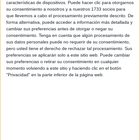
que otros jueces les sancionen. Quizá lo que estén
características de dispositivos. Puede hacer clic para otorgarnos
buscando es una justicia a medida.
su consentimiento a nosotros y a nuestros 1733 socios para
que llevemos a cabo el procesamiento previamente descrito. De
Ahora llegan los pupilos de Ceuta quienes, siguiendo la
forma alternativa, puede acceder a información más detallada y
cambiar sus preferencias antes de otorgar o negar su
senda marcada por su líder, se suben al carro de otra
consentimiento.
Tenga en cuenta que algún procesamiento de
manera: pidiendo la dimisión de la delegada del Gobierno
sus datos personales puede no requerir de su consentimiento,
y del jefe superior de la Policía Nacional. Para una de las
pero usted tiene el derecho de rechazar tal procesamiento. Sus
pocas veces que tenemos a un jefe en el CNP que está en
preferencias se aplicarán solo a este sitio web. Puede cambiar
sus preferencias o retirar su consentimiento en cualquier
primera línea... van estos y piden que dimita. Argumentan
momento volviendo a este sitio y haciendo clic en el botón
“dejación de funciones”, cuando el cordón de seguridad
"Privacidad" en la parte inferior de la página web.
que se dispuso en la plaza de África llevó a retirar esa
debida vigilancia de otros puntos sensibles como la
frontera por atender un foco de presión y tensión que se
encargó de crear el propio partido. Y lo hizo notificando a
los medios que mantenían el mitin en los Reyes (cuando ni
siquiera se habían personado en la vista ante el TSJA que
ellos mismos habían provocado) para, poco después,
cambiar el lugar de atención a los medios a la plaza de