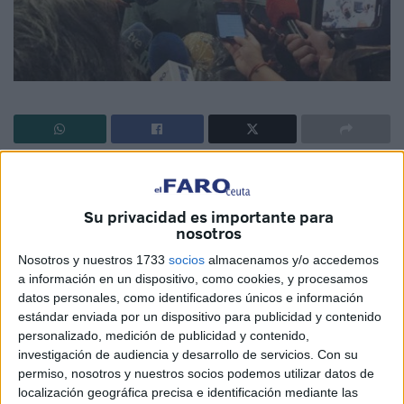
Vox presenta querella contra cuatro magistrados del TSJA
por la prohibición del acto que quería llevar a cabo
Su privacidad es importante para
Santiago Abascal en plena plaza de los Reyes. Se dirigen
nosotros
al Supremo confundiendo incluso nombres de magistrados
Nosotros y nuestros 1733
socios
almacenamos y/o accedemos
y cargos, en un claro desconocimiento de buena parte de
a información en un dispositivo, como cookies, y procesamos
lo que hacen. Su respuesta ante una decisión del Alto
datos personales, como identificadores únicos e información
Tribunal (que vino a refrendar la resolución de la
estándar enviada por un dispositivo para publicidad y contenido
Delegación del Gobierno que, a su vez, se nutría de
personalizado, medición de publicidad y contenido,
investigación de audiencia y desarrollo de servicios.
Con su
informes de la Policía Nacional y de la Guardia Civil) es
permiso, nosotros y nuestros socios podemos utilizar datos de
una querella. Una querella contra los propios jueces para
localización geográfica precisa e identificación mediante las