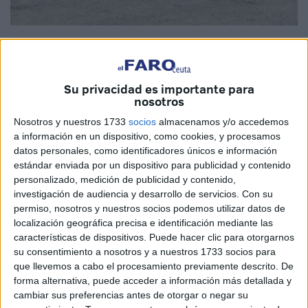
Imagen de archivo
Su privacidad es importante para
nosotros
Dice la Ciudad que quiere mejorar el servicio de limpieza.
Nosotros y nuestros 1733
socios
almacenamos y/o accedemos
Mucho debe trabajar para recuperar unas calles que sean,
a información en un dispositivo, como cookies, y procesamos
como poco, dignas. Hoy por hoy no es así. Y lo peor de
datos personales, como identificadores únicos e información
todo es la falta de empatía y humildad que demuestra el
estándar enviada por un dispositivo para publicidad y contenido
personalizado, medición de publicidad y contenido,
Gobierno con el ciudadano.
investigación de audiencia y desarrollo de servicios.
Con su
permiso, nosotros y nuestros socios podemos utilizar datos de
Ustedes, los mandamases, son los que deben pisar
localización geográfica precisa e identificación mediante las
literalmente mierda para darse cuenta de cómo esta la
características de dispositivos. Puede hacer clic para otorgarnos
ciudad. Está sucia, huele mal y además evidencia un
su consentimiento a nosotros y a nuestros 1733 socios para
estado de olvido que no es bueno. Pero hasta que no se
que llevemos a cabo el procesamiento previamente descrito. De
manchen los zapatos y bajen de las nubes, la situación
forma alternativa, puede acceder a información más detallada y
cambiar sus preferencias antes de otorgar o negar su
será así o incluso peor.