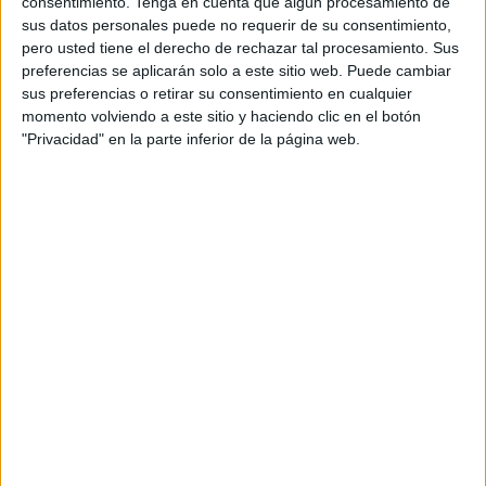
consentimiento.
Tenga en cuenta que algún procesamiento de
sus datos personales puede no requerir de su consentimiento,
Este estado no es bueno para quien viene de fuera a
pero usted tiene el derecho de rechazar tal procesamiento. Sus
visitarnos, pero tampoco para los propios residentes que
preferencias se aplicarán solo a este sitio web. Puede cambiar
sufren directamente una sensación de alejamiento y
sus preferencias o retirar su consentimiento en cualquier
abandono.
momento volviendo a este sitio y haciendo clic en el botón
"Privacidad" en la parte inferior de la página web.
La Ciudad parece no querer darse cuenta del resultado de
su errática actuación.
Por mucha operación maquillaje que ponga en marcha y
por mucho publirreportaje enlatado que promueva, ya no
vivimos en aquellos tiempos en los que las mentiras
colaban. No.
Los ceutíes, vivan donde vivan, son víctimas de una
situación impropia para Ceuta.
La gestión de Servilimpce la lleva la propia Ciudad, que es
quien debe adoptar medidas urgentes para que esto no se