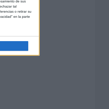
esamiento de sus
echazar tal
erencias o retirar su
vacidad" en la parte