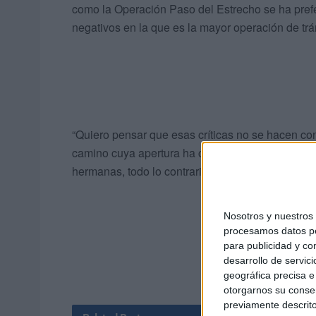
como la Operación Paso del Estrecho se ha prefe
negativos en la que es la mayor operación de trá
“Quiero pensar que esas críticas no se hacen con
camino cuya apertura ha costado mucho esfuerzo n
hermanas, todo lo contrario.
Nosotros y nuestro
procesamos datos per
para publicidad y co
desarrollo de servici
geográfica precisa e 
otorgarnos su conse
previamente descrito