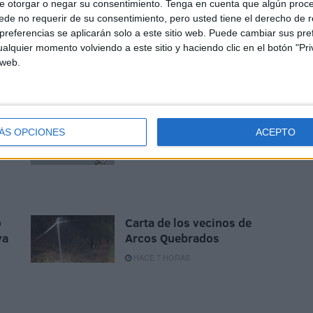
e otorgar o negar su consentimiento.
Tenga en cuenta que algún proc
de no requerir de su consentimiento, pero usted tiene el derecho de r
referencias se aplicarán solo a este sitio web. Puede cambiar sus pref
Ismail, uno de los rostros
alquier momento volviendo a este sitio y haciendo clic en el botón "Pri
la
tras la tragedia del Tarajal
 web.
HACE 25 MINUTOS
0
Viernes 7 de agosto de 2026
ÁS OPCIONES
ACEPTO
HACE 4 HORAS
o
Carta de los vecinos de
va
Arcos Quebrados
HACE 7 HORAS