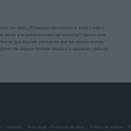
icable. En serio¿ El trasiego de mercancía entre Ceuta y
e afecte a la operación paso del estrecho? Vamos unos
Pero es que algunos piensan en que los ceutíes somos
régimen de viajeros también afecta a la operación paso del
d
Contacto
Aviso legal – Protección de datos
Política de cookies
P