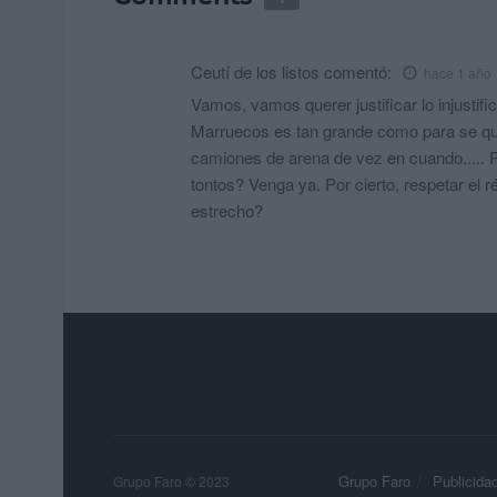
Ceutí de los listos
comentó:
hace 1 año
Vamos, vamos querer justificar lo injustif
Marruecos es tan grande como para se qu
camiones de arena de vez en cuando..... 
tontos? Venga ya. Por cierto, respetar el 
estrecho?
Grupo Faro
Publicida
Grupo Faro © 2023