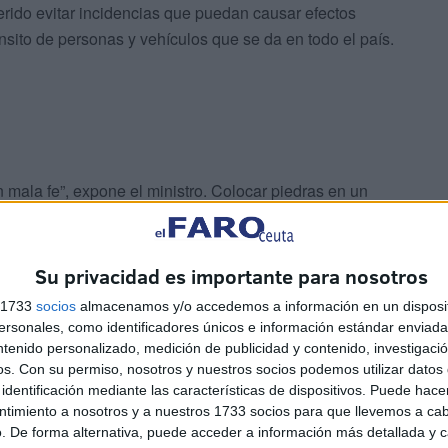
rido evitar incidencias que puedan causar efectos
nsito de personas y vehículos que se da en todo el país.
 mala fe”, expone el ministro. Colocar piedras en un
o es ir a favor de los intereses de las ciudades
Su privacidad es importante para nosotros
s 1733
socios
almacenamos y/o accedemos a información en un disposit
sonales, como identificadores únicos e información estándar enviada 
ntenido personalizado, medición de publicidad y contenido, investigaci
os.
Con su permiso, nosotros y nuestros socios podemos utilizar datos 
identificación mediante las características de dispositivos. Puede hacer
ntimiento a nosotros y a nuestros 1733 socios para que llevemos a ca
. De forma alternativa, puede acceder a información más detallada y 