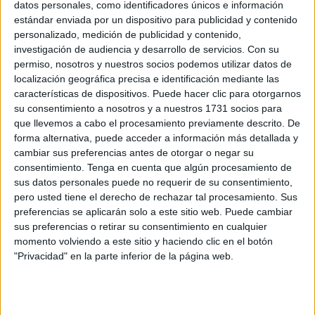
crecer y expandirse por la península y el resto del mundo,
datos personales, como identificadores únicos e información
estándar enviada por un dispositivo para publicidad y contenido
sin obligar a sus partícipes o socios a renunciar a la
personalizado, medición de publicidad y contenido,
bonificación de sus dividendos.
investigación de audiencia y desarrollo de servicios.
Con su
permiso, nosotros y nuestros socios podemos utilizar datos de
Esto nos lleva a que existen empresas de Ceuta que ya
localización geográfica precisa e identificación mediante las
operan en península con éxito y que se acogen al único
características de dispositivos. Puede hacer clic para otorgarnos
impuesto que nos diferencia del resto de España,
su consentimiento a nosotros y a nuestros 1731 socios para
que llevemos a cabo el procesamiento previamente descrito. De
exceptuando Melilla y Canarias, el IVA.
forma alternativa, puede acceder a información más detallada y
cambiar sus preferencias antes de otorgar o negar su
Como todos conocemos, Ceuta y Melilla son las únicas
consentimiento.
Tenga en cuenta que algún procesamiento de
donde se aplica el IPSI. En Canarias cuentan con un IVA
sus datos personales puede no requerir de su consentimiento,
reducido denominado IGIC y en el resto del territorio se
pero usted tiene el derecho de rechazar tal procesamiento. Sus
aplica el IVA.
preferencias se aplicarán solo a este sitio web. Puede cambiar
sus preferencias o retirar su consentimiento en cualquier
En el caso del IVA, la cuota a ingresar se obtiene de restar
momento volviendo a este sitio y haciendo clic en el botón
"Privacidad" en la parte inferior de la página web.
el IVA devengado y el soportado de la fase anterior,
mientras que el IPSI se imputa en cascada.
En julio de 2017 entró en funcionamiento un nuevo