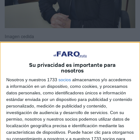
Imagen cedida
Su privacidad es importante para
Hay algo profundamente corrosivo en la figura de ciertos
nosotros
sindicalistas que han olvidado por completo cuál era, en
Nosotros y nuestros 1733
socios
almacenamos y/o accedemos
origen, el propósito de su labor. Lejos de defender los
a información en un dispositivo, como cookies, y procesamos
derechos de los trabajadores/as, algunos han convertido el
datos personales, como identificadores únicos e información
sindicalismo en una carrera profesional al servicio de sí
estándar enviada por un dispositivo para publicidad y contenido
personalizado, medición de publicidad y contenido,
mismos. Lo más sorprendente y a la vez gracioso, es que
investigación de audiencia y desarrollo de servicios.
Con su
los responsables del sector se creen que han fichado a
permiso, nosotros y nuestros socios podemos utilizar datos de
una estrella, y es todo lo contrario,
han fichado a un
localización geográfica precisa e identificación mediante las
estrellado
.
características de dispositivos. Puede hacer clic para otorgarnos
su consentimiento a nosotros y a nuestros 1733 socios para