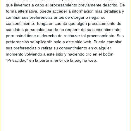
No hablamos de quienes dedican su vida a mejorar
que llevemos a cabo el procesamiento previamente descrito. De
forma alternativa, puede acceder a información más detallada y
condiciones laborales,
sino de aquellos que van dando
cambiar sus preferencias antes de otorgar o negar su
saltos de sindicato en sindicato como quien cambia de
consentimiento.
Tenga en cuenta que algún procesamiento de
chaqueta
, siempre buscando el lugar donde más poder,
sus datos personales puede no requerir de su consentimiento,
visibilidad o beneficios personales puedan obtener. Su
pero usted tiene el derecho de rechazar tal procesamiento. Sus
compromiso no es con los trabajadores/as, sino con su
preferencias se aplicarán solo a este sitio web. Puede cambiar
sus preferencias o retirar su consentimiento en cualquier
propia supervivencia dentro de un sistema que han
momento volviendo a este sitio y haciendo clic en el botón
aprendido a manipular y además de hacer publicaciones
"Privacidad" en la parte inferior de la página web.
falsas sobre el funcionamiento de la empresa.
El patrón se repite, trabajan apenas unos meses al año,
otros de baja, lo justo para mantener una apariencia de
vínculo con la realidad laboral y el resto del tiempo lo
dedican a tejer redes, consolidar posiciones y en muchos
casos,
colocar a familiares o allegados dentro de
distintas estructuras sindicales
. No es casualidad, es
estrategia. Cuantos más “propios” dentro del sistema,
mayor capacidad de influencia y control.