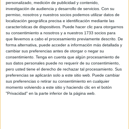
personalizado, medición de publicidad y contenido,
Redondo ha pedido explicaciones al área
investigación de audiencia y desarrollo de servicios.
Con su
permiso, nosotros y nuestros socios podemos utilizar datos de
correspondiente, preguntando “cuándo tiene previsto
localización geográfica precisa e identificación mediante las
retomar este proyecto. ¿Es capaz de comprometerse a
características de dispositivos. Puede hacer clic para otorgarnos
construir una galería de tiro?”, le ha preguntado a
Nicola
su consentimiento a nosotros y a nuestros 1733 socios para
Cecchi
.
que llevemos a cabo el procesamiento previamente descrito. De
forma alternativa, puede acceder a información más detallada y
cambiar sus preferencias antes de otorgar o negar su
consentimiento.
Tenga en cuenta que algún procesamiento de
sus datos personales puede no requerir de su consentimiento,
pero usted tiene el derecho de rechazar tal procesamiento. Sus
preferencias se aplicarán solo a este sitio web. Puede cambiar
sus preferencias o retirar su consentimiento en cualquier
momento volviendo a este sitio y haciendo clic en el botón
"Privacidad" en la parte inferior de la página web.