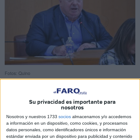
Fotos: Quino
Su privacidad es importante para
El portavoz de Vox
, Juan Sergio Redondo, ha preguntado
nosotros
este viernes durante la
sesión de control del Pleno
en
Nosotros y nuestros 1733
socios
almacenamos y/o accedemos
qué punto se encuentra el proyecto de creación de la
a información en un dispositivo, como cookies, y procesamos
galería de tiro
, ya que según se dijo, estaría construida “a
datos personales, como identificadores únicos e información
corto plazo”, pero no hay noticias sobre ello.
estándar enviada por un dispositivo para publicidad y contenido