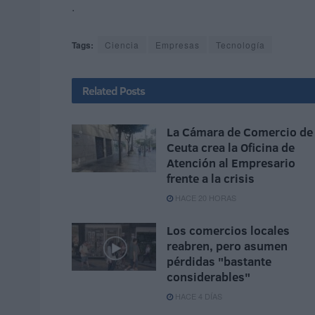
.
Tags:
Ciencia
Empresas
Tecnología
Related
Posts
La Cámara de Comercio de
Ceuta crea la Oficina de
Atención al Empresario
frente a la crisis
HACE 20 HORAS
Los comercios locales
reabren, pero asumen
pérdidas "bastante
considerables"
HACE 4 DÍAS