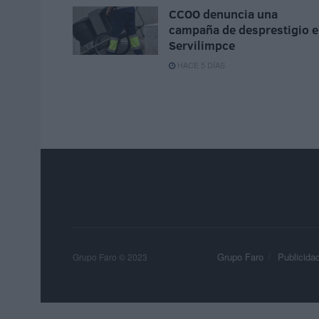
CCOO denuncia una
campaña de desprestigio 
Servilimpce
HACE 5 DÍAS
Grupo Faro
Publicida
Grupo Faro © 2023