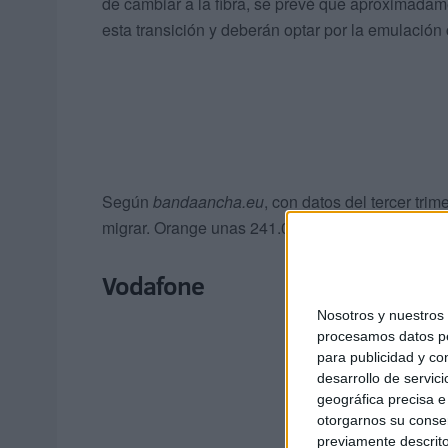
de cambiar a la fibra, se prevé que aproximadam
esta transición y deberán optar por la emulación 
Según
bandaancha.eu
, con datos del tercer tri
migrar. Orange unas 241.000 líneas. Vodafone u
Vodafone
Nosotros y nuestro
procesamos datos per
para publicidad y co
desarrollo de servici
geográfica precisa e 
otorgarnos su conse
previamente descrito