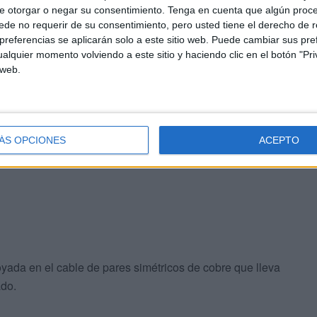
08 centrales de cobre "antes del verano", un proceso
e otorgar o negar su consentimiento.
Tenga en cuenta que algún proc
de no requerir de su consentimiento, pero usted tiene el derecho de r
 compañía prevé conseguir un ahorro de 64,41 gigavatios
referencias se aplicarán solo a este sitio web. Puede cambiar sus pref
a, según ha explicado la operadora en un comunicado.
alquier momento volviendo a este sitio y haciendo clic en el botón "Pri
 web.
 banda ancha, lo que
implica una velocidad superior
a
ÁS OPCIONES
ACEPTO
datos.
oyada en el cable de pares simétricos de cobre que lleva
ado.