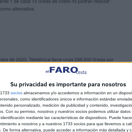
ente 1 de cada 10 líneas de cobre no podrán realizar
como alternativa.
mestre de 2023, Telefónica tiene unas 286.000 líneas por
nas 14.000.
Su privacidad es importante para nosotros
s 1733
socios
almacenamos y/o accedemos a información en un disposit
sonales, como identificadores únicos e información estándar enviada 
ntenido personalizado, medición de publicidad y contenido, investigaci
os.
Con su permiso, nosotros y nuestros socios podemos utilizar datos 
identificación mediante las características de dispositivos. Puede hacer
ntimiento a nosotros y a nuestros 1733 socios para que llevemos a ca
. De forma alternativa, puede acceder a información más detallada y 