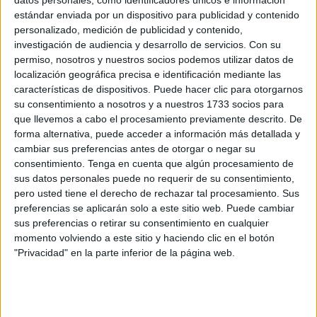
estándar enviada por un dispositivo para publicidad y contenido
desaparecidos). Entre ellas, tres en el mes de octubre y
personalizado, medición de publicidad y contenido,
dos en un mismo día. Las cifras son alarmantes, pero no
investigación de audiencia y desarrollo de servicios.
Con su
muestran toda la dimensión del drama:
no existen datos
permiso, nosotros y nuestros socios podemos utilizar datos de
precisos sobre los cuerpos recuperados en el lado
localización geográfica precisa e identificación mediante las
características de dispositivos. Puede hacer clic para otorgarnos
marroquí
, donde las corrientes arrastran a muchos de los
su consentimiento a nosotros y a nuestros 1733 socios para
desaparecidos lejos de las costas del norte.
que llevemos a cabo el procesamiento previamente descrito. De
forma alternativa, puede acceder a información más detallada y
Algunos cuerpos han aparecido incluso
en Argelia
, como
cambiar sus preferencias antes de otorgar o negar su
el de un joven de Castillejos desaparecido en 2022, o el
consentimiento.
Tenga en cuenta que algún procesamiento de
de otro hallado a finales del 2023 tras haber sido
sus datos personales puede no requerir de su consentimiento,
arrastrado por las corrientes mientras intentaba alcanzar
pero usted tiene el derecho de rechazar tal procesamiento. Sus
preferencias se aplicarán solo a este sitio web. Puede cambiar
Ceuta. Estos casos evidencian que el fenómeno migratorio
sus preferencias o retirar su consentimiento en cualquier
no se limita a un solo punto, sino que
forma parte de una
momento volviendo a este sitio y haciendo clic en el botón
ruta compleja
que atraviesa fronteras, mares y destinos
"Privacidad" en la parte inferior de la página web.
truncados.
La mayoría de quienes se lanzan al mar proceden de
ciudades marroquíes cercanas —como Fnideq, M'diq o