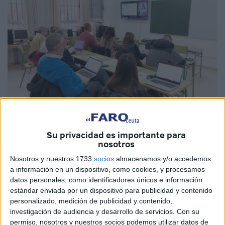
Su privacidad es importante para
Imagen cedida
nosotros
Nosotros y nuestros 1733
socios
almacenamos y/o accedemos
a información en un dispositivo, como cookies, y procesamos
datos personales, como identificadores únicos e información
El Instituto de Enseñanza Secundaria Siete Colinas
de
estándar enviada por un dispositivo para publicidad y contenido
Ceuta ha recibido este pasado lunes a docentes de
personalizado, medición de publicidad y contenido,
investigación de audiencia y desarrollo de servicios.
Con su
Macedonia, Eslovaquia, Italia y Turquía en el marco de un
permiso, nosotros y nuestros socios podemos utilizar datos de