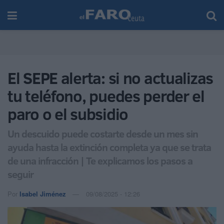
El SEPE alerta: si no actualizas
tu teléfono, puedes perder el
paro o el subsidio
Un descuido puede costarte desde un mes sin
ayuda hasta la extinción completa ya que se trata
de una infracción | Te explicamos los pasos a
seguir
Por
Isabel Jiménez
09/08/2025 - 12:26