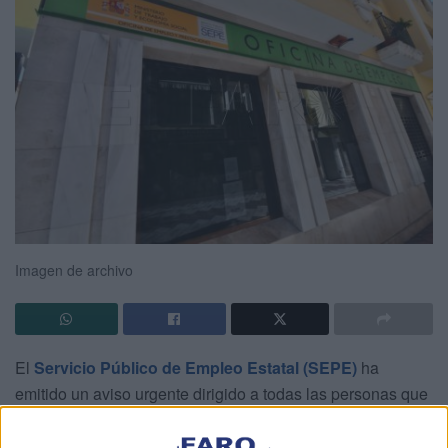
Imagen de archivo
El
Servicio Público de Empleo Estatal (SEPE)
ha
emitido un aviso urgente dirigido a todas las personas que
perciben
prestaciones por desempleo
: es imprescindible
mantener actualizado el número de teléfono
y el