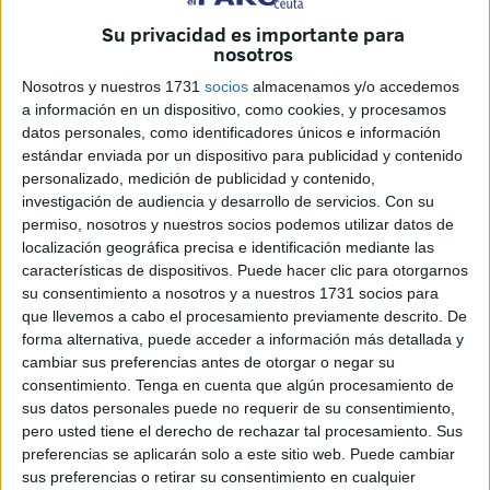
domicilio en sus registros
. El organismo advierte que un
Su privacidad es importante para
nosotros
simple descuido puede derivar en sanciones que van
desde la
suspensión temporal del pago hasta la
Nosotros y nuestros 1731
socios
almacenamos y/o accedemos
pérdida definitiva de la ayuda
.
a información en un dispositivo, como cookies, y procesamos
datos personales, como identificadores únicos e información
El recordatorio, difundido a través de su cuenta oficial en X
estándar enviada por un dispositivo para publicidad y contenido
personalizado, medición de publicidad y contenido,
(antes Twitter), señala que este paso, aunque pueda
investigación de audiencia y desarrollo de servicios.
Con su
parecer un mero trámite, es vital para recibir notificaciones,
permiso, nosotros y nuestros socios podemos utilizar datos de
gestionar citas y evitar errores en el abono de las
localización geográfica precisa e identificación mediante las
prestaciones.
características de dispositivos. Puede hacer clic para otorgarnos
su consentimiento a nosotros y a nuestros 1731 socios para
"¿Estás cobrando una prestación por desempleo? Revisa
que llevemos a cabo el procesamiento previamente descrito. De
forma alternativa, puede acceder a información más detallada y
y actualiza tus datos de contacto cuanto antes. Es un paso
cambiar sus preferencias antes de otorgar o negar su
sencillo que puede evitarte muchos problemas", postea el
consentimiento.
Tenga en cuenta que algún procesamiento de
SEPE en X.
sus datos personales puede no requerir de su consentimiento,
pero usted tiene el derecho de rechazar tal procesamiento. Sus
"Tener correctamente registrado tu teléfono en el SEPE y
preferencias se aplicarán solo a este sitio web. Puede cambiar
en el servicio autonómico de empleo no es solo un detalle
sus preferencias o retirar su consentimiento en cualquier