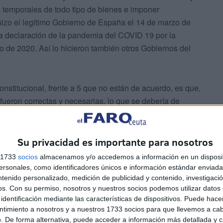
s temporales de todo tipo de bienes e imponer
 hizo el legítimo Gobierno de España el 14 de marzo de
a declaración de la pandemia del COVID 19 por la
o de 2020. Así lo hicieron también otros Gobiernos del
nstitucional, frente a 5 que no están de acuerdo, es que,
fueron correctas y necesarias, lo que se debería de
l de Alarma. La razón que esgrimen estos magistrados
ración del libre ejercicio de los derechos y libertades
s instituciones democráticas, el de los servicios
Su privacidad es importante para nosotros
n público se vieron gravemente afectados”. Por tanto, lo
s 1733
socios
almacenamos y/o accedemos a información en un disposit
 era el Estado de Excepción, que limita aún más los
sonales, como identificadores únicos e información estándar enviada 
zación previa del Congreso al Gobierno. Lo que discutían
ntenido personalizado, medición de publicidad y contenido, investigaci
os.
Con su permiso, nosotros y nuestros socios podemos utilizar datos 
ando los otomanos los cercaban.
identificación mediante las características de dispositivos. Puede hacer
ntimiento a nosotros y a nuestros 1733 socios para que llevemos a ca
. De forma alternativa, puede acceder a información más detallada y 