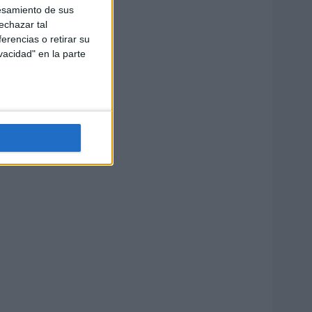
esamiento de sus
echazar tal
erencias o retirar su
vacidad" en la parte