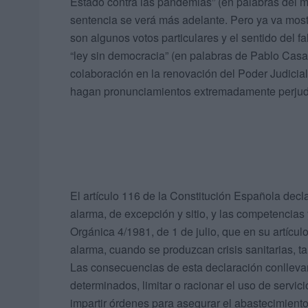
Estado contra las pandemias” (en palabras del 
sentencia se verá más adelante. Pero ya va most
son algunos votos particulares y el sentido del f
“ley sin democracia” (en palabras de Pablo Casa
colaboración en la renovación del Poder Judicia
hagan pronunciamientos extremadamente perjudic
El artículo 116 de la Constitución Española dec
alarma, de excepción y sitio, y las competencias 
Orgánica 4/1981, de 1 de julio, que en su artícu
alarma, cuando se produzcan crisis sanitarias, t
Las consecuencias de esta declaración conllevará
determinados, limitar o racionar el uso de servic
impartir órdenes para asegurar el abastecimiento