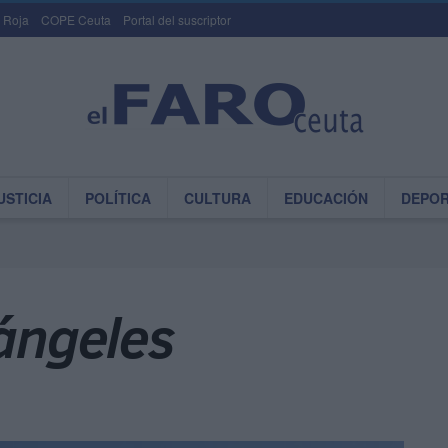
 Roja
COPE Ceuta
Portal del suscriptor
USTICIA
POLÍTICA
CULTURA
EDUCACIÓN
DEPO
 ángeles