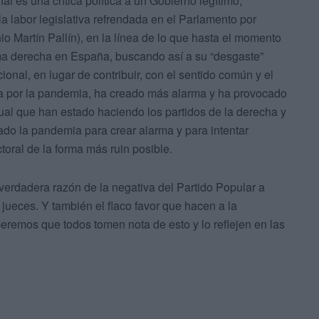
nal es una crítica política a un Gobierno legítimo,
a labor legislativa refrendada en el Parlamento por
 Martín Pallín), en la línea de lo que hasta el momento
ema derecha en España, buscando así a su “desgaste”
cional, en lugar de contribuir, con el sentido común y el
a por la pandemia, ha creado más alarma y ha provocado
gual que han estado haciendo los partidos de la derecha y
do la pandemia para crear alarma y para intentar
toral de la forma más ruin posible.
erdadera razón de la negativa del Partido Popular a
s jueces. Y también el flaco favor que hacen a la
peremos que todos tomen nota de esto y lo reflejen en las