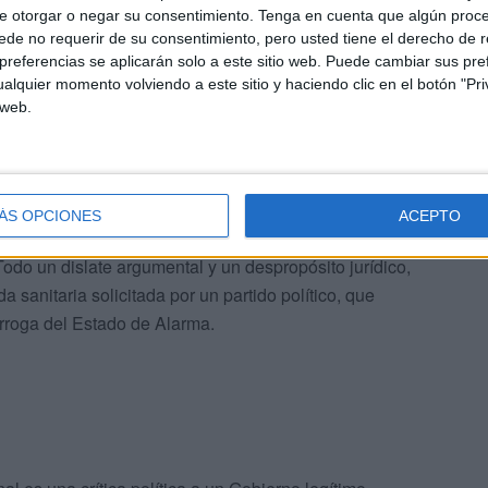
e otorgar o negar su consentimiento.
Tenga en cuenta que algún proc
de no requerir de su consentimiento, pero usted tiene el derecho de r
referencias se aplicarán solo a este sitio web. Puede cambiar sus pref
alquier momento volviendo a este sitio y haciendo clic en el botón "Pri
n esta declaración del Estado de Excepción hubieran
 web.
d), 18 (Domicilio y Secreto de Comunicaciones), artículos
bertad de Expresión), artículos 21 (Reunión), 28
de conflicto colectivo). Es decir, como argumenta el voto
e proponen estos magistrados conservadores es que para
ÁS OPCIONES
ACEPTO
 se deberían de haber suprimido estos, en lugar de solo
Todo un dislate argumental y un despropósito jurídico,
 sanitaria solicitada por un partido político, que
rroga del Estado de Alarma.