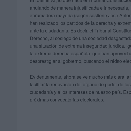
En definitiva, lo que hace el Tribunal Constitucio
anulando de manera injustificada e innecesaria, l
abrumadora mayoría (según sostiene José Antonio
han realizado los partidos de la derecha y extr
ante la ciudadanía. Es decir, el Tribunal Constitu
Derecho, al sosiego de una sociedad desgastad
una situación de extrema inseguridad jurídica. I
la extrema derecha española, que han aprovecha
desprestigiar al gobierno, buscando el rédito elec
Evidentemente, ahora se ve mucho más clara la v
facilitar la renovación del órgano de poder de lo
ciudadanía y a los intereses de nuestro país. Es
próximas convocatorias electorales.