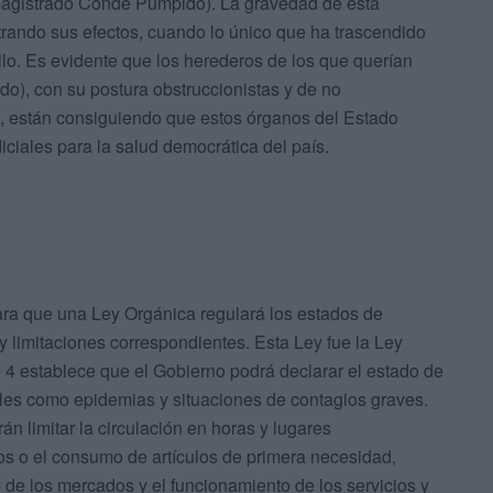
magistrado Conde Pumpido). La gravedad de esta
rando sus efectos, cuando lo único que ha trascendido
allo. Es evidente que los herederos de los que querían
do), con su postura obstruccionistas y de no
l, están consiguiendo que estos órganos del Estado
iales para la salud democrática del país.
lara que una Ley Orgánica regulará los estados de
y limitaciones correspondientes. Esta Ley fue la Ley
lo 4 establece que el Gobierno podrá declarar el estado de
ales como epidemias y situaciones de contagios graves.
n limitar la circulación en horas y lugares
ios o el consumo de artículos de primera necesidad,
 de los mercados y el funcionamiento de los servicios y