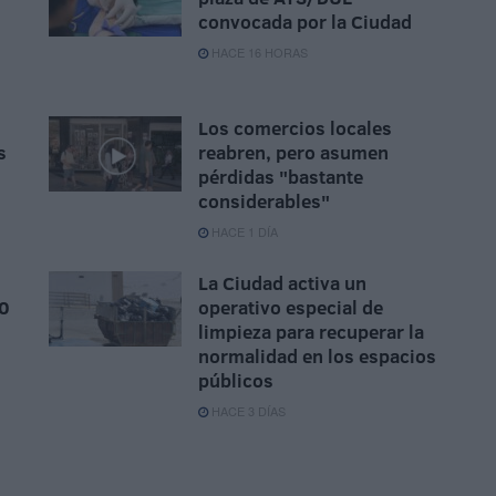
convocada por la Ciudad
HACE 16 HORAS
Los comercios locales
s
reabren, pero asumen
pérdidas "bastante
considerables"
HACE 1 DÍA
La Ciudad activa un
00
operativo especial de
limpieza para recuperar la
normalidad en los espacios
públicos
HACE 3 DÍAS