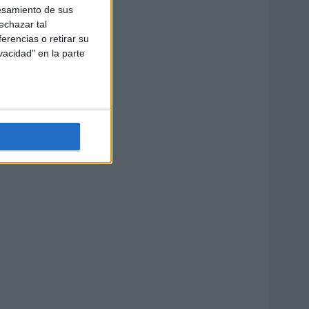
esamiento de sus
echazar tal
erencias o retirar su
vacidad" en la parte