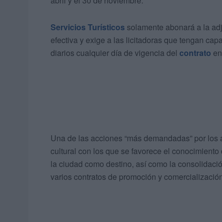
abril y el 30 de noviembre.
Servicios Turísticos
solamente abonará a la adj
efectiva y exige a las licitadoras que tengan ca
diarios cualquier día de vigencia del
contrato
en
Una de las acciones “más demandadas” por los agen
cultural con los que se favorece el conocimiento 
la ciudad como destino, así como la consolidaci
varios contratos de promoción y comercialización 