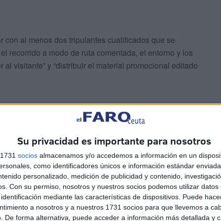
 con al menos dos tripulantes cualificados que se
el recorrido a modo de ruta comentada, el entorno y los
al visitante” y “distribuir el material promocional editado
Su privacidad es importante para nosotros
s 1731
socios
almacenamos y/o accedemos a información en un disposit
sonales, como identificadores únicos e información estándar enviada 
ntenido personalizado, medición de publicidad y contenido, investigaci
os.
Con su permiso, nosotros y nuestros socios podemos utilizar datos 
l simplificado abreviado. Para la administración “el
identificación mediante las características de dispositivos. Puede hacer
l litoral en una embarcación de recreo debe efectuarse por
ntimiento a nosotros y a nuestros 1731 socios para que llevemos a ca
las mismas características y marca para no crear
. De forma alternativa, puede acceder a información más detallada y 