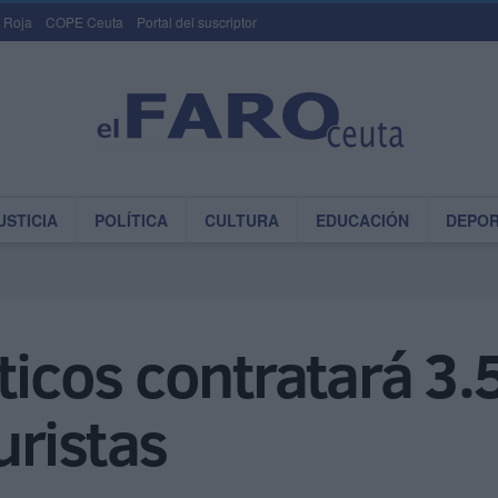
 Roja
COPE Ceuta
Portal del suscriptor
USTICIA
POLÍTICA
CULTURA
EDUCACIÓN
DEPO
sticos contratará 3.
turistas