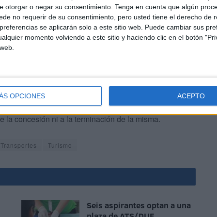
e otorgar o negar su consentimiento.
Tenga en cuenta que algún proc
ado que el hecho contrario dificultaría e incluso
de no requerir de su consentimiento, pero usted tiene el derecho de r
.
referencias se aplicarán solo a este sitio web. Puede cambiar sus pref
alquier momento volviendo a este sitio y haciendo clic en el botón "Pri
 web.
ÁS OPCIONES
ACEPTO
jurídica ni laboral con el personal de la empresa
e la concesión ni a la terminación de la misma.
 Transportes
Turismo
Seis aspirantes optan a una
plaza de ATS/DUE