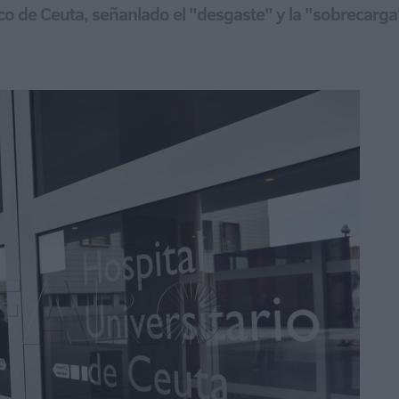
co de Ceuta, señanlado el "desgaste" y la "sobrecarga"