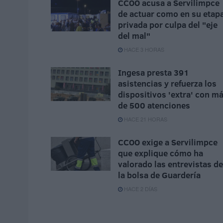
CCOO acusa a Servilimpce
de actuar como en su etap
privada por culpa del "eje
del mal"
HACE 3 HORAS
Ingesa presta 391
asistencias y refuerza los
dispositivos 'extra' con m
de 500 atenciones
HACE 21 HORAS
CCOO exige a Servilimpce
que explique cómo ha
valorado las entrevistas de
la bolsa de Guardería
HACE 2 DÍAS