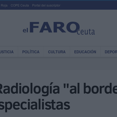
 Roja
COPE Ceuta
Portal del suscriptor
USTICIA
POLÍTICA
CULTURA
EDUCACIÓN
DEPO
 Radiología "al bord
specialistas