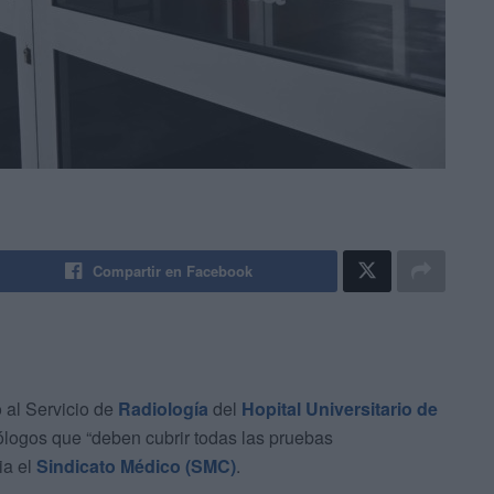
Compartir en Facebook
o al Servicio de
Radiología
del
Hopital Universitario de
ólogos que “deben cubrir todas las pruebas
ia el
Sindicato Médico (SMC)
.