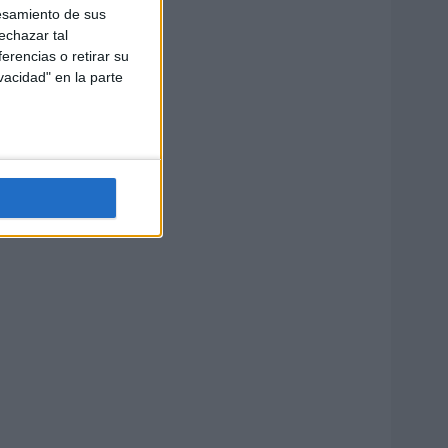
esamiento de sus
echazar tal
erencias o retirar su
vacidad" en la parte