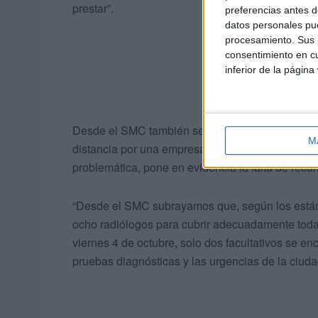
prestar”.
preferencias antes d
datos personales pue
procesamiento. Sus p
consentimiento en cu
inferior de la página
Desde el SMC también se refieren a la
privatiz
M
distancia por una empresa privada”. Consideran q
problemática, pone en evidencia la falta de recu
“Desde el SMC subrayamos que, según los están
ocho radiólogos para cubrir adecuadamente todas
viernes 4 de octubre, solo dos facultativos se en
pruebas diagnósticas y las urgencias de la ciuda