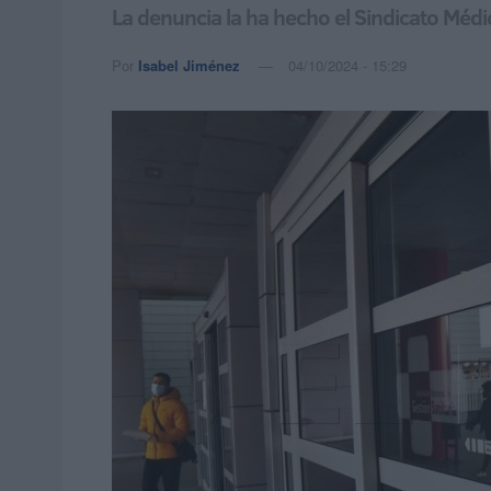
La denuncia la ha hecho el Sindicato Médi
Por
Isabel Jiménez
04/10/2024 - 15:29