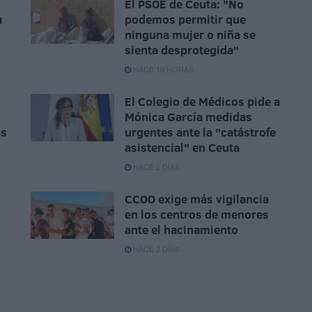
El PSOE de Ceuta: "No
a
podemos permitir que
ninguna mujer o niña se
sienta desprotegida"
HACE 16 HORAS
El Colegio de Médicos pide a
Mónica García medidas
ás
urgentes ante la "catástrofe
asistencial" en Ceuta
HACE 2 DÍAS
CCOO exige más vigilancia
en los centros de menores
ante el hacinamiento
HACE 2 DÍAS