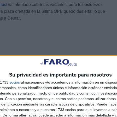
alud
ha intentado cubrir las vacantes, pero los esfuerzos
la plaza ofertada en la última OPE quedó desierta, lo que
as a Ceuta”.
d para estos profesionales esomo “asfixiante”,
grafías, TAC, y las guardias, con jornadas extenuantes
Su privacidad es importante para nosotros
 guardia sí y otro no, sin apenas tiempo para descansar”.
s 1733
socios
almacenamos y/o accedemos a información en un disposit
sonales, como identificadores únicos e información estándar enviada 
l borde del agotamiento"
ntenido personalizado, medición de publicidad y contenido, investigaci
os.
Con su permiso, nosotros y nuestros socios podemos utilizar datos 
identificación mediante las características de dispositivos. Puede hacer
s han trabajado al borde del agotamiento, con una carga
ntimiento a nosotros y a nuestros 1733 socios para que llevemos a ca
nte en su salud y en la calidad del servicio que pueden
. De forma alternativa, puede acceder a información más detallada y 