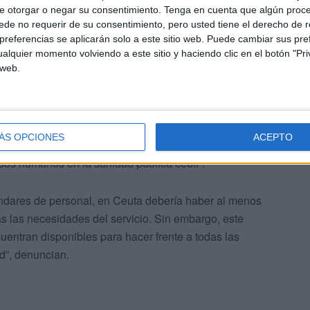
e otorgar o negar su consentimiento.
Tenga en cuenta que algún proc
de no requerir de su consentimiento, pero usted tiene el derecho de r
referencias se aplicarán solo a este sitio web. Puede cambiar sus pref
alquier momento volviendo a este sitio y haciendo clic en el botón "Pri
 web.
ación de la Resonancia Magnética
, “siendo informada a
ÁS OPCIONES
ACEPTO
ue “esta externalización, en lugar de paliar la
rsos humanos en la sanidad pública ceutí”.
dares de personal, en Ceuta debería haber al menos
 las necesidades del servicio. Sin embargo, este
cuentran disponibles para hacer frente a todas las
d”, denuncian.