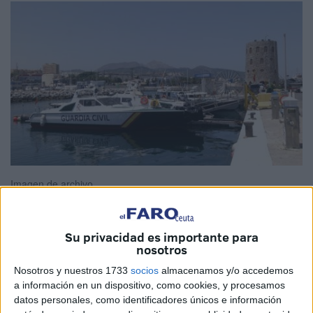
Imagen de archivo
Su privacidad es importante para
nosotros
La Asociación Unificada de la
Guardia Civil
–AUGC- ha
denunciado el mal estado en que se encuentra el Servicio
Nosotros y nuestros 1733
socios
almacenamos y/o accedemos
a información en un dispositivo, como cookies, y procesamos
Marítimo de la Guardia Civil de Ceuta, en medio de una
datos personales, como identificadores únicos e información
situación en la que los narcotraficantes actúan con toda la