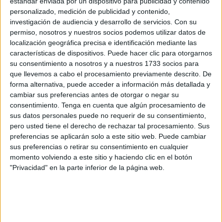
estándar enviada por un dispositivo para publicidad y contenido
dureza en contra de los componentes de las fuerzas de
personalizado, medición de publicidad y contenido,
seguridad. Y esa dureza incluye todo: embestir o buscar
investigación de audiencia y desarrollo de servicios.
Con su
choques… con el fin último de salvar la mercancía.
permiso, nosotros y nuestros socios podemos utilizar datos de
localización geográfica precisa e identificación mediante las
“Las noticias pesimistas en la lucha contra el narcotráfico
características de dispositivos. Puede hacer clic para otorgarnos
su consentimiento a nosotros y a nuestros 1733 socios para
en el Estrecho de Gibraltar se repiten día tras día. Porque
que llevemos a cabo el procesamiento previamente descrito. De
mientras que el ministro del Interior, Fernando Grande-
forma alternativa, puede acceder a información más detallada y
Marlaska, ha anunciado a bombo y platillo la ampliación
cambiar sus preferencias antes de otorgar o negar su
temporal y geográfica del plan especial de lucha contra el
consentimiento.
Tenga en cuenta que algún procesamiento de
sus datos personales puede no requerir de su consentimiento,
narcotráfico en el
Campo de Gibraltar,
con una inversión
pero usted tiene el derecho de rechazar tal procesamiento. Sus
de 48 millones de euros para medios materiales y de
preferencias se aplicarán solo a este sitio web. Puede cambiar
investigación y para recursos humanos, lo cierto es que
sus preferencias o retirar su consentimiento en cualquier
unidades imprescindibles para estas operaciones se
momento volviendo a este sitio y haciendo clic en el botón
"Privacidad" en la parte inferior de la página web.
encuentran en situaciones injustificablemente precarias”.
Habla AUGC de la Guardia Civil de Ceuta, que considera
el caso “más deplorable”, ya que sus tripulaciones deben
atender a requerimientos importantes relacionados contra