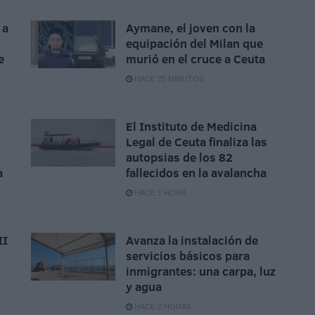
 a
Aymane, el joven con la
equipación del Milan que
e
murió en el cruce a Ceuta
HACE 25 MINUTOS
El Instituto de Medicina
Legal de Ceuta finaliza las
autopsias de los 82
a
fallecidos en la avalancha
HACE 1 HORA
II
Avanza la instalación de
servicios básicos para
inmigrantes: una carpa, luz
y agua
HACE 2 HORAS