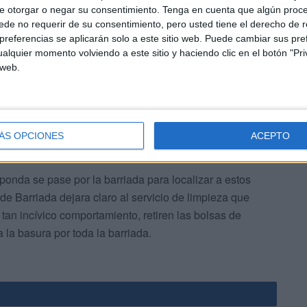
tarlas en el contenedor. De esta forma se resuelve el
e otorgar o negar su consentimiento.
Tenga en cuenta que algún proc
ie la retire y las bolsas permanezcan en el lugar hasta
de no requerir de su consentimiento, pero usted tiene el derecho de r
referencias se aplicarán solo a este sitio web. Puede cambiar sus pref
do le dé una patada y se esparzan los residuos por la
alquier momento volviendo a este sitio y haciendo clic en el botón "Pri
ilidad del servicio de limpieza del barrio recogerlo.
 web.
ÁS OPCIONES
ACEPTO
sponda se pase por la barriada para localizar a estos
de Barriada dejara claro al servicio de limpieza que
tan incívico comportamiento, retiren las bolsas de
 la basura por toda la barriada.