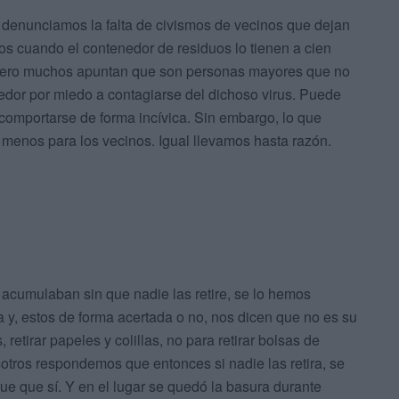
l denunciamos la falta de civismos de vecinos que dejan
isos cuando el contenedor de residuos lo tienen a cien
, pero muchos apuntan que son personas mayores que no
tenedor por miedo a contagiarse del dichoso virus. Puede
a comportarse de forma incívica. Sin embargo, lo que
 menos para los vecinos. Igual llevamos hasta razón.
 acumulaban sin que nadie las retire, se lo hemos
a y, estos de forma acertada o no, nos dicen que no es su
 retirar papeles y colillas, no para retirar bolsas de
otros respondemos que entonces si nadie las retira, se
ue que sí. Y en el lugar se quedó la basura durante