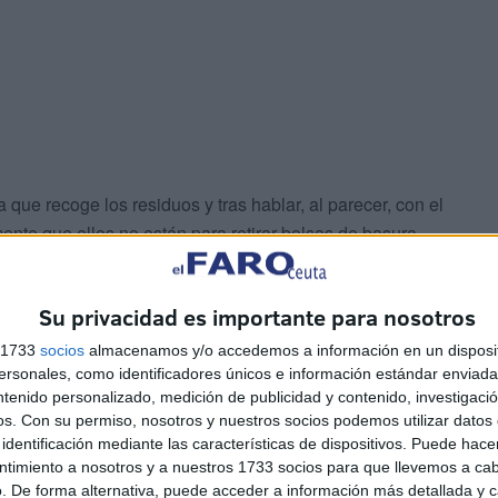
que recoge los residuos y tras hablar, al parecer, con el
ente que ellos no están para retirar bolsas de basura
ntonces se quedan allí las bolsas para siempre,
 del barrio lo hace, allí se quedan.
Su privacidad es importante para nosotros
s 1733
socios
almacenamos y/o accedemos a información en un disposit
sonales, como identificadores únicos e información estándar enviada 
ntenido personalizado, medición de publicidad y contenido, investigaci
os.
Con su permiso, nosotros y nuestros socios podemos utilizar datos 
identificación mediante las características de dispositivos. Puede hacer
ntimiento a nosotros y a nuestros 1733 socios para que llevemos a ca
no de forma altruista o colaboradora se dedique día tras
. De forma alternativa, puede acceder a información más detallada y 