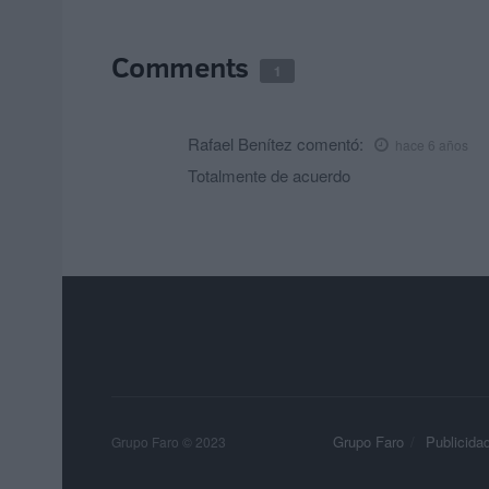
Comments
1
Rafael Benítez
comentó:
hace 6 años
Totalmente de acuerdo
Grupo Faro
Publicida
Grupo Faro © 2023