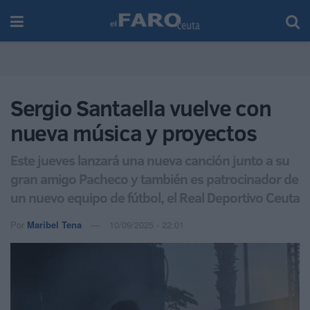
Sergio Santaella vuelve con
nueva música y proyectos
Este jueves lanzará una nueva canción junto a su
gran amigo Pacheco y también es patrocinador de
un nuevo equipo de fútbol, el Real Deportivo Ceuta
Por
Maribel Tena
10/09/2025 - 22:01