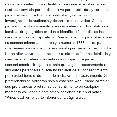
Pero eso no es todo. Santaella también se ha lanzado
datos personales, como identificadores únicos e información
como patrocinador de un equipo de fútbol de nueva
estándar enviada por un dispositivo para publicidad y contenido
creación, el Real Deportivo Ceuta
. Una ocasión que ha
personalizado, medición de publicidad y contenido,
aprovechado para
sacar su propio logo y también hacer
investigación de audiencia y desarrollo de servicios.
Con su
permiso, nosotros y nuestros socios podemos utilizar datos de
un video de promoción
con la camiseta del club
localización geográfica precisa e identificación mediante las
adelantando el lanzamiento de un nuevo tema con
características de dispositivos. Puede hacer clic para otorgarnos
Momacha 10.
su consentimiento a nosotros y a nuestros 1733 socios para
que llevemos a cabo el procesamiento previamente descrito. De
En su mejor momento profesional
forma alternativa, puede acceder a información más detallada y
cambiar sus preferencias antes de otorgar o negar su
consentimiento.
Tenga en cuenta que algún procesamiento de
En estos momentos, Sergio Santaella asegura encontrarse
sus datos personales puede no requerir de su consentimiento,
“mejor que nunca” a nivel profesional en el mundo de la
pero usted tiene el derecho de rechazar tal procesamiento. Sus
música. “
No paro de escribir canciones, de sacar todo
preferencias se aplicarán solo a este sitio web. Puede cambiar
sus preferencias o retirar su consentimiento en cualquier
lo que tenía y de crear nuevos proyectos
” como el
momento volviendo a este sitio y haciendo clic en el botón
citado anteriormente, asegura el
joven cantante
.
"Privacidad" en la parte inferior de la página web.
La última canción que vio la luz fue ‘BraZil’, que se lanzó
en el mes de agosto y ya suma casi medio millar de