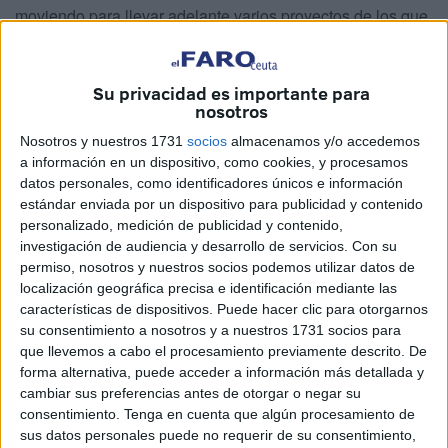
moviendo para llevar adelante varios proyectos de los que
nos hablan en esta entrevista.
– Para quien no os conozca, habladnos un poco sobre
Su privacidad es importante para
vosotros y qué estáis haciendo en el ámbito musical.
nosotros
Nosotros y nuestros 1731
socios
almacenamos y/o accedemos
–
Sergio
: Somos dos chavales que llevan en la música y
a información en un dispositivo, como cookies, y procesamos
en la batalla hace ya muchos años, sobre todo más en el
datos personales, como identificadores únicos e información
parque, poco profesional, y ahora estamos intentando con
estándar enviada por un dispositivo para publicidad y contenido
personalizado, medición de publicidad y contenido,
muchos organizadores llevar a Ceuta a lo más alto en todo
investigación de audiencia y desarrollo de servicios.
Con su
el ámbito
artístico
, sea musical, de danza, de baile, de lo
permiso, nosotros y nuestros socios podemos utilizar datos de
que sea, de batallón.
localización geográfica precisa e identificación mediante las
características de dispositivos. Puede hacer clic para otorgarnos
–
Adam
: Sí, básicamente es lo que ha dicho mi amigo
su consentimiento a nosotros y a nuestros 1731 socios para
Sergio, que llevamos tiempo ya en lo que vienen siendo
que llevemos a cabo el procesamiento previamente descrito. De
forma alternativa, puede acceder a información más detallada y
las batallas, bajando al parque a rapear y eso, y ahora
cambiar sus preferencias antes de otorgar o negar su
estamos intentando darle un toque más profesional a lo
consentimiento.
Tenga en cuenta que algún procesamiento de
que es tanto las batallas como la música, estamos
sus datos personales puede no requerir de su consentimiento,