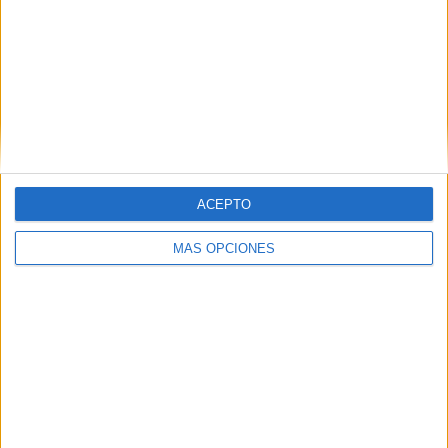
como en freestyle, lo que pasa es que en batallas, pues no
sé, al menos aquí en Ceuta o en España ahora, aun así en
el ámbito profesional hay mucha gente que se la suelta
preparada, entonces hay que ir complementándolo para
que en un futuro, pues no sé, se sepa valorar lo que es
freestyle real y que se valore antes que una pensada, al
menos en las batallas.
ACEPTO
MÁS OPCIONES