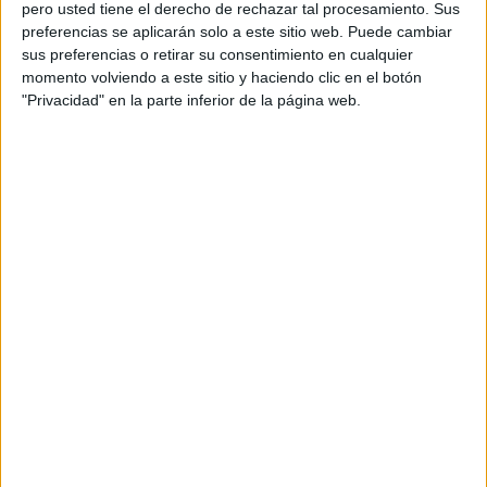
enfocados en las dos ramas.
pero usted tiene el derecho de rechazar tal procesamiento. Sus
preferencias se aplicarán solo a este sitio web. Puede cambiar
sus preferencias o retirar su consentimiento en cualquier
momento volviendo a este sitio y haciendo clic en el botón
"Privacidad" en la parte inferior de la página web.
– Si no me confundo, habéis sacado algunos temas
propios. ¿Cómo es ese proceso de crear y quienes
son vuestros referentes?
–
S
: Pues más o menos como en las batallas, haciendo