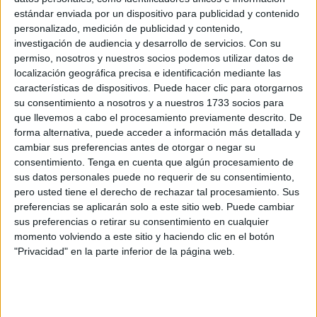
estándar enviada por un dispositivo para publicidad y contenido
El ganador de
la prueba
fue Sergio Guzmán que acabo en
personalizado, medición de publicidad y contenido,
una una hora y nueve segundos seguido de David
investigación de audiencia y desarrollo de servicios.
Con su
Bermúdez en 1:09:44 y Juan Francisco Ramos que
permiso, nosotros y nuestros socios podemos utilizar datos de
completó la carrera en 1:13:03.
localización geográfica precisa e identificación mediante las
características de dispositivos. Puede hacer clic para otorgarnos
Al acabar la prueba se procedió a la entrega de trofeos
su consentimiento a nosotros y a nuestros 1733 socios para
que llevemos a cabo el procesamiento previamente descrito. De
donde Sergio Aguilera, director general de Deporte,
forma alternativa, puede acceder a información más detallada y
Fernando Rodríguez, asesor en esta materia, y José
cambiar sus preferencias antes de otorgar o negar su
Ortega, presidente de la federación de ciclismo, fueron
consentimiento.
Tenga en cuenta que algún procesamiento de
quienes entregaron los trofeos y medallas a los ganadores.
sus datos personales puede no requerir de su consentimiento,
pero usted tiene el derecho de rechazar tal procesamiento. Sus
preferencias se aplicarán solo a este sitio web. Puede cambiar
sus preferencias o retirar su consentimiento en cualquier
En la modalidad de E-Bikes el ganador fue Alejandro
momento volviendo a este sitio y haciendo clic en el botón
"Privacidad" en la parte inferior de la página web.
Andrade; en segunda posición José Soto y en tercer lugar
José María Pérez.
Por su parte en diversidad funcional sólo participó Nabil