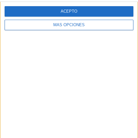
1. Juan Francisco Ramos
ACEPTO
2. Enrique Jiménez
MÁS OPCIONES
3. Manuel Muñoz
Máster 60 Masculino:
1. Abdelaziz Mohamed
2. Francisco Javier Jiménez
3. Ángel Quero