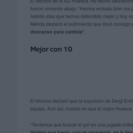
El técnico de la SD Huesca, ha hecho valoracio
fueron viniendo abajo: “Hemos entrado bien los 
habido días que hemos defendido mejor y hoy no 
Mérida destacó el sufrimiento que llevó consigo e
descanso para cambiar
”.
Mejor con 10
El técnico declaró que la expulsión de Sergi Enri
equipo. Aun así, insistió en que el mejor Huesca
“Teníamos que buscar el gol en una jugada individ
lástima que luego, con el cansancio, en la líne