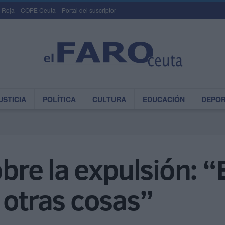
 Roja
COPE Ceuta
Portal del suscriptor
USTICIA
POLÍTICA
CULTURA
EDUCACIÓN
DEPO
obre la expulsión: “
 otras cosas”