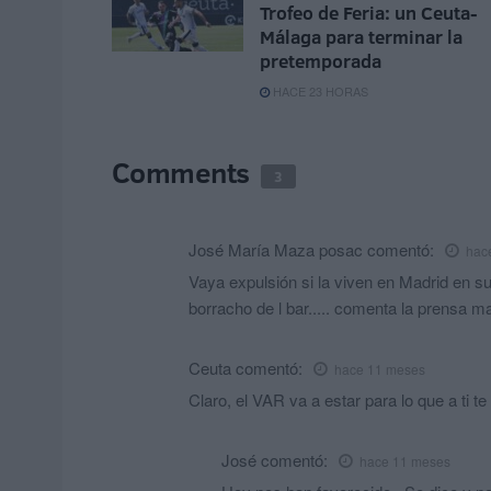
Trofeo de Feria: un Ceuta-
Málaga para terminar la
pretemporada
HACE 23 HORAS
Comments
3
José María Maza posac
comentó:
hac
Vaya expulsión si la viven en Madrid en s
borracho de l bar..... comenta la prensa 
Ceuta
comentó:
hace 11 meses
Claro, el VAR va a estar para lo que a ti te
José
comentó:
hace 11 meses