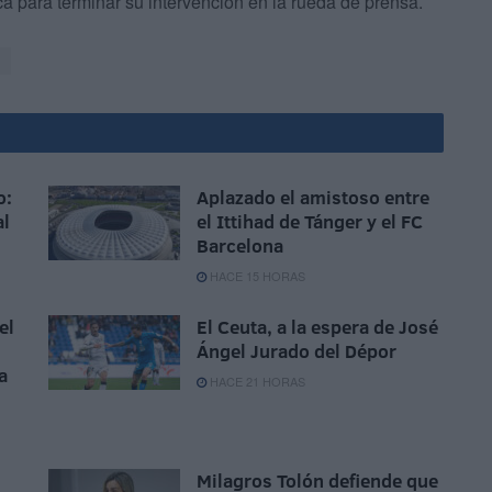
a para terminar su intervención en la rueda de prensa.
o:
Aplazado el amistoso entre
al
el Ittihad de Tánger y el FC
Barcelona
HACE 15 HORAS
el
El Ceuta, a la espera de José
Ángel Jurado del Dépor
a
HACE 21 HORAS
Milagros Tolón defiende que