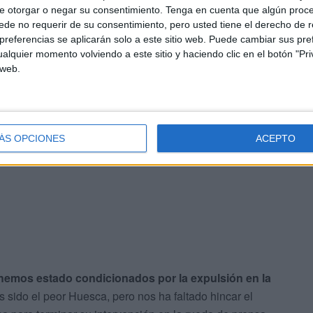
e otorgar o negar su consentimiento.
Tenga en cuenta que algún proc
ión de la expulsión repetida, aun así, argumenta no estar
de no requerir de su consentimiento, pero usted tiene el derecho de r
 llega antes y Sergi que va a disputar el balón le pisa”,
referencias se aplicarán solo a este sitio web. Puede cambiar sus pref
alquier momento volviendo a este sitio y haciendo clic en el botón "Pri
a imagen parada, el VAR tiene que estar para otras
 web.
, declaró el técnico de la Sociedad Deportiva Huesca.
lsión
”, volvió a añadir el técnico del Huesca.
ÁS OPCIONES
ACEPTO
emos estado condicionados por la expulsión en la
s sido el peor Huesca, pero nos ha faltado hincar el