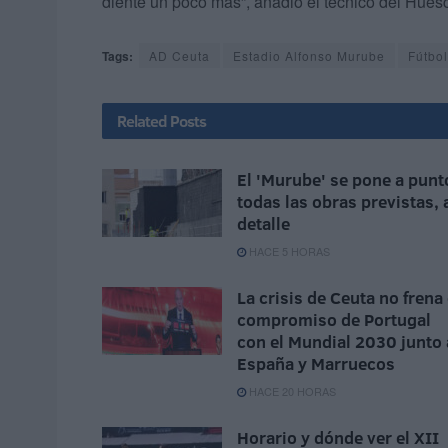
diente un poco más”, añadió el técnico del Huesc
Tags:
AD Ceuta
Estadio Alfonso Murube
Fútbol
Related
Posts
El 'Murube' se pone a punt
todas las obras previstas, 
detalle
HACE 5 HORAS
La crisis de Ceuta no frena 
compromiso de Portugal
con el Mundial 2030 junto 
España y Marruecos
HACE 20 HORAS
Horario y dónde ver el XII