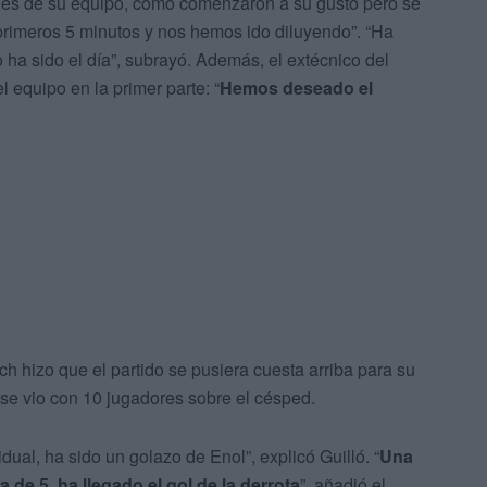
nes de su equipo, cómo comenzaron a su gusto pero se
primeros 5 minutos y nos hemos ido diluyendo”. “Ha
ha sido el día”, subrayó. Además, el extécnico del
l equipo en la primer parte: “
Hemos deseado el
ch hizo que el partido se pusiera cuesta arriba para su
 se vio con 10 jugadores sobre el césped.
ual, ha sido un golazo de Enol”, explicó Guilló. “
Una
a de 5, ha llegado el gol de la derrota
”, añadió el