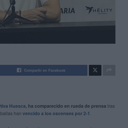
Compartir en Facebook
tiva Huesca
, ha comparecido en rueda de prensa
tras
aballas han
vencido a los oscenses por 2-1
.