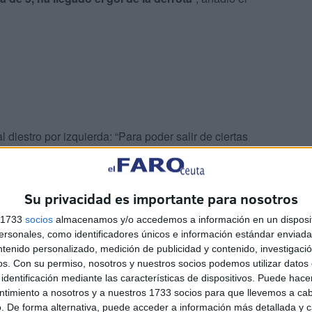
 diestro por izquierda: “Para poder salir de ciertas
Koné o no, y en eso se ha basado la decisión”, añadió
Su privacidad es importante para nosotros
 Sergi Enrich
s 1733
socios
almacenamos y/o accedemos a información en un disposit
sonales, como identificadores únicos e información estándar enviada 
ntenido personalizado, medición de publicidad y contenido, investigaci
os.
Con su permiso, nosotros y nuestros socios podemos utilizar datos 
identificación mediante las características de dispositivos. Puede hacer
ntimiento a nosotros y a nuestros 1733 socios para que llevemos a ca
. De forma alternativa, puede acceder a información más detallada y 