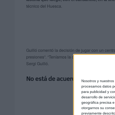
técnico del Huesca.
Guilló comentó la decisión de jugar con un central
presiones”. “Teníamos la duda de si iba a jugar 
Sergi Guilló.
No está de acuerdo con la roja a
Nosotros y nuestro
procesamos datos per
para publicidad y co
desarrollo de servici
geográfica precisa e 
otorgarnos su conse
previamente descrito