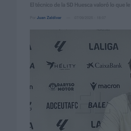
El técnico de la SD Huesca valoró lo que le
Por
Juan Zaldívar
07/09/2025 - 18:07